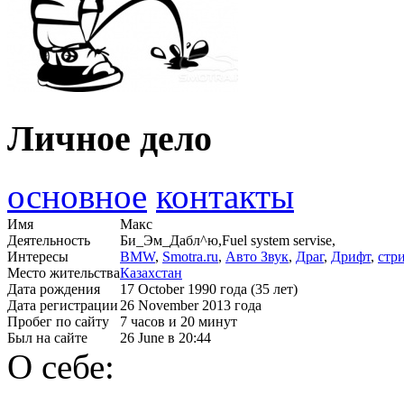
Личное дело
основное
контакты
Имя
Макс
Деятельность
Би_Эм_Дабл^ю,Fuel system servise,
Интересы
BMW
,
Smotra.ru
,
Авто Звук
,
Драг
,
Дрифт
,
стр
Место жительства
Казахстан
Дата рождения
17 October 1990 года (35 лет)
Дата регистрации
26 November 2013 года
Пробег по сайту
7 часов и 20 минут
Был на сайте
26 June в 20:44
О себе: