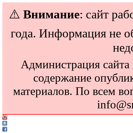
⚠️
Внимание
: сайт раб
года. Информация не о
нед
Администрация сайта н
содержание опубли
материалов. По всем во
info@s