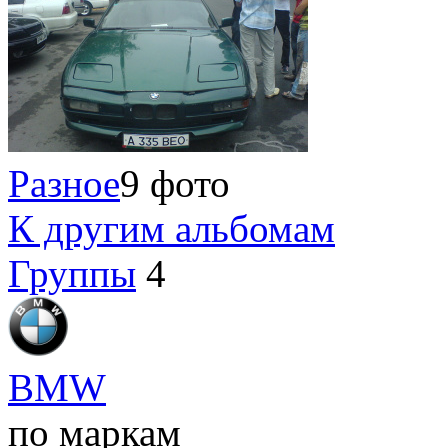
Разное
9 фото
К другим альбомам
Группы
4
BMW
по маркам