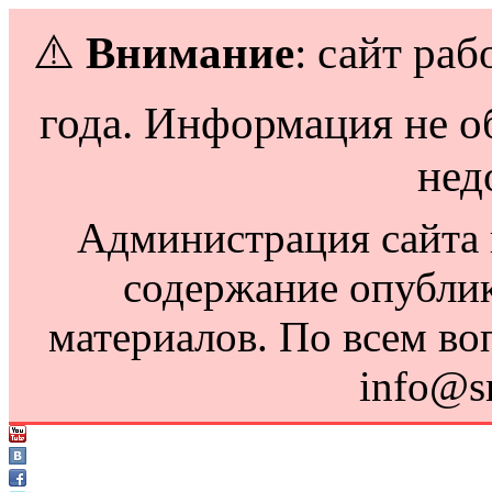
⚠️
Внимание
: сайт раб
года. Информация не о
нед
Администрация сайта н
содержание опубли
материалов. По всем во
info@s