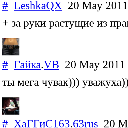
#
LeshkaQX
20 May 201
+ за руки растущие из пра
#
Гайка
.
VB
20 May 2011
ты мега чувак))) уважуха)
#
ХаГГиС163
.
63rus
20 M