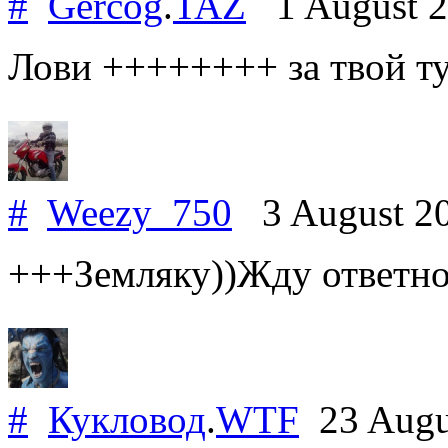
#
Gercog
.
TAZ
1 August 
Лови ++++++++ за твой ту
#
Weezy_750
3 August 2
+++Земляку))Жду ответно
#
Кукловод
.
WTF
23 Augu