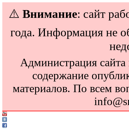
⚠️
Внимание
: сайт раб
года. Информация не о
нед
Администрация сайта н
содержание опубли
материалов. По всем во
info@s