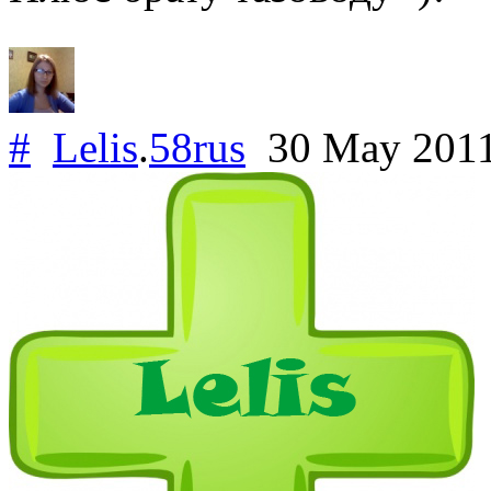
#
Lelis
.
58rus
30 May 201