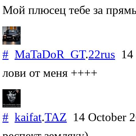
Мой плюсец тебе за прямы
#
MaTaDoR_GT
.
22rus
14 
лови от меня ++++
#
kaifat
.
TAZ
14 October 
респект земляку)