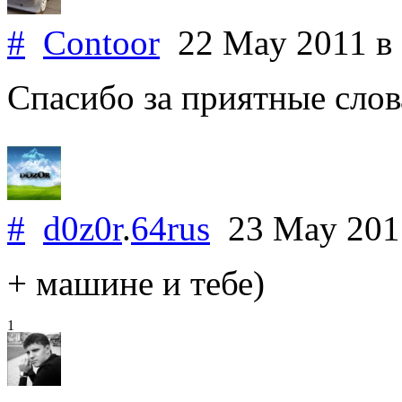
#
Contoor
22 May 2011
в
Спасибо за приятные слов
#
d0z0r
.
64rus
23 May 20
+ машине и тебе)
1