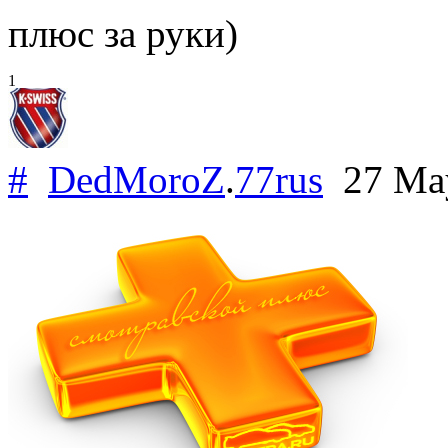
плюс за руки)
1
#
DedMoroZ
.
77rus
27 Ma