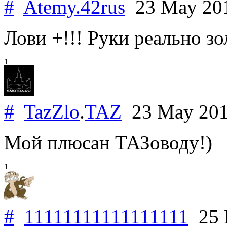
#
Atemy.42rus
23 May 20
Лови +!!! Руки реально з
1
#
TazZlo
.
TAZ
23 May 20
Мой плюсан ТАЗоводу!)
1
#
11111111111111111
25 