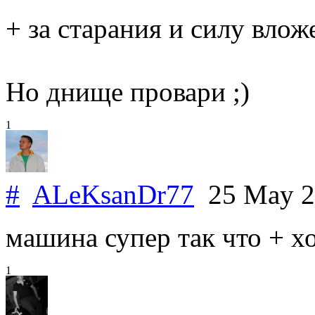
+ за старания и силу влож
Но днище провари ;)
1
#
ALeKsanDr77
25 May 
машина супер так что + х
1