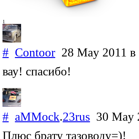
1
#
Contoor
28 May 2011
в
вау! спасибо!
#
aMMock
.
23rus
30 May 
Плюс брату тазоводу=)!