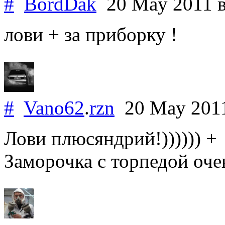
#
BordDak
20 May 2011
лови + за приборку !
#
Vano62
.
rzn
20 May 201
Лови плюсяндрий!)))))) +
Заморочка с торпедой оче