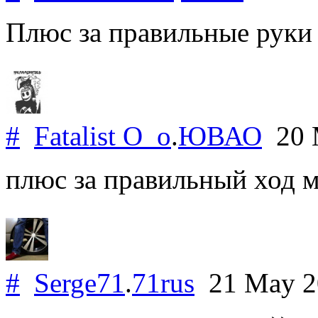
Плюс за правильные руки
#
Fatalist O_o
.
ЮВАО
20 
плюс за правильный ход 
#
Serge71
.
71rus
21 May 