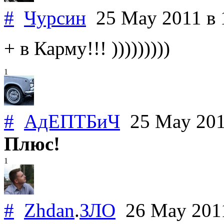
#
Чурсин
25 May 2011
в 
+ в Карму!!! )))))))))
1
#
АдЕПТБиЧ
25 May 20
Плюс!
1
#
Zhdan
.
ЗЛО
26 May 20