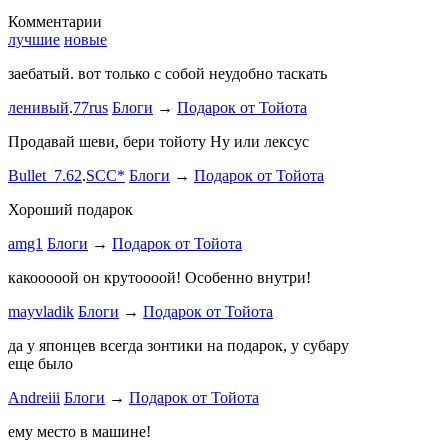
Комментарии
лучшие
новые
заебатый. вот только с собой неудобно таскать
Тест комме
ленивый
.
77rus
Блоги
→
Подарок от Тойота
ph
.
smotra
stage1 зап
Продавай шеви, бери тойоту Ну или лексус
mayvladik
Bullet_7.62
.
SCC*
Блоги
→
Подарок от Тойота
Ремзона
Хороший подарок
Ламповая 
amg1
Блоги
→
Подарок от Тойота
ProService
какооооой он крутоооой! Особенно внутри!
-V.I.P-
.
ee
Б
stage1 зап
mayvladik
Блоги
→
Подарок от Тойота
Годность
да у японцев всегда зонтики на подарок, у субару
еще было
ZURAB
.
7
Andreiii
Блоги
→
Подарок от Тойота
спасибо чт
мощная, ко
ему место в машине!
великоват