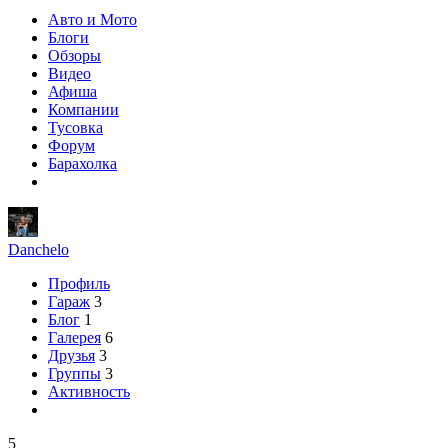
Авто и Мото
Блоги
Обзоры
Видео
Афиша
Компании
Тусовка
Форум
Барахолка
Danchelo
Профиль
Гараж
3
Блог
1
Галерея
6
Друзья
3
Группы
3
Активность
5