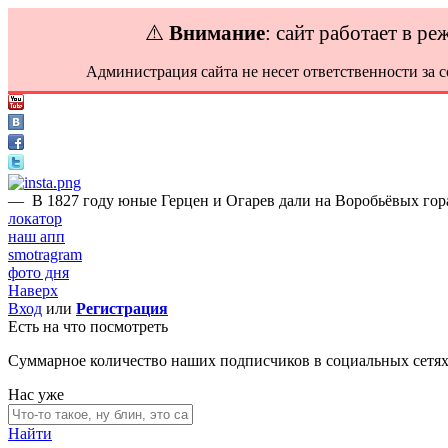
⚠️
Внимание
: сайт работает в р
Администрация сайта не несет ответственности за 
—
В 1827 году юные Герцен и Огарев дали на Воробьёвых гора
локатор
наш апп
smotragram
фото дня
Наверх
Вход
или
Регистрация
Есть на что посмотреть
Суммарное количество наших подписчиков в социальных сетя
Нас уже
Найти