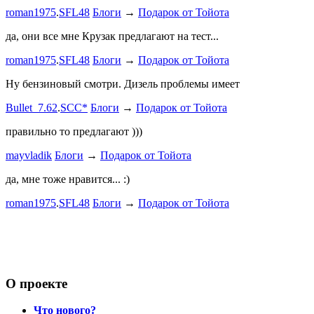
roman1975
.
SFL48
Блоги
→
Подарок от Тойота
ленивый
.
7
ProService
да, они все мне Крузак предлагают на тест...
Он уже пр
roman1975
.
SFL48
Блоги
→
Подарок от Тойота
Bullet_7.6
Ну бензиновый смотри. Дизель проблемы имеет
Дорогая К
Bullet_7.62
.
SCC*
Блоги
→
Подарок от Тойота
автобыдлу
имеем. Мы
правильно то предлагают )))
к окружа
mayvladik
Блоги
→
Подарок от Тойота
Дима Най
да, мне тоже нравится... :)
Пациент с
roman1975
.
SFL48
Блоги
→
Подарок от Тойота
mayvladik
Возьму на 
Носатый 
О проекте
Что нового?