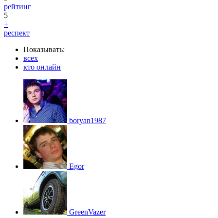
рейтинг
5
+
респект
Показывать:
всех
кто онлайн
boryan1987
Egor
GreenVazer