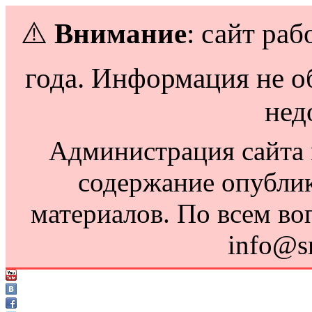
⚠️
Внимание
: сайт раб
года. Информация не о
нед
Администрация сайта н
содержание опубли
материалов. По всем во
info@s