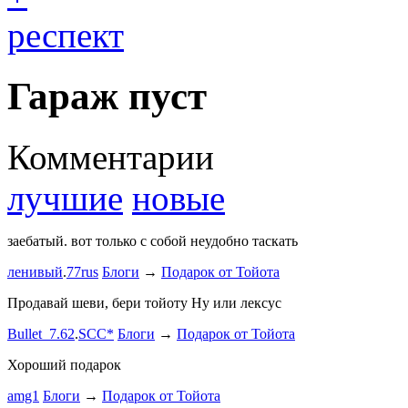
респект
Гараж пуст
Комментарии
лучшие
новые
заебатый. вот только с собой неудобно таскать
Тест комме
ленивый
.
77rus
Блоги
→
Подарок от Тойота
ph
.
smotra
stage1 зап
Продавай шеви, бери тойоту Ну или лексус
mayvladik
Bullet_7.62
.
SCC*
Блоги
→
Подарок от Тойота
Ремзона
Хороший подарок
Ламповая 
amg1
Блоги
→
Подарок от Тойота
ProService