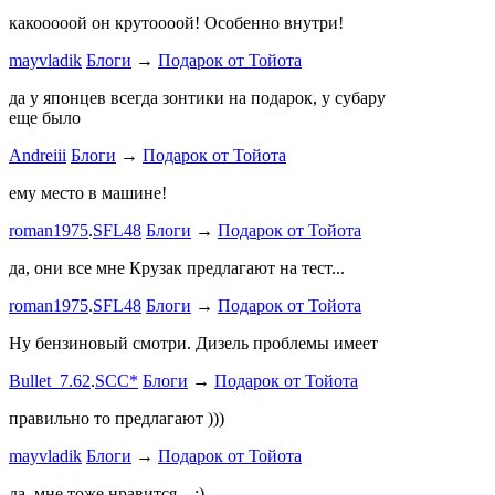
какооооой он крутоооой! Особенно внутри!
-V.I.P-
.
ee
Б
stage1 зап
mayvladik
Блоги
→
Подарок от Тойота
Годность
да у японцев всегда зонтики на подарок, у субару
еще было
ZURAB
.
7
Andreiii
Блоги
→
Подарок от Тойота
спасибо чт
мощная, ко
ему место в машине!
великоват
roman1975
.
SFL48
Блоги
→
Подарок от Тойота
ленивый
.
7
ProService
да, они все мне Крузак предлагают на тест...
Он уже пр
roman1975
.
SFL48
Блоги
→
Подарок от Тойота
Bullet_7.6
Ну бензиновый смотри. Дизель проблемы имеет
Дорогая К
Bullet_7.62
.
SCC*
Блоги
→
Подарок от Тойота
автобыдлу
имеем. Мы
правильно то предлагают )))
к окружа
mayvladik
Блоги
→
Подарок от Тойота
Дима Най
да, мне тоже нравится... :)