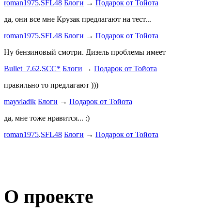
roman1975
.
SFL48
Блоги
→
Подарок от Тойота
ленивый
.
7
ProService
да, они все мне Крузак предлагают на тест...
Он уже пр
roman1975
.
SFL48
Блоги
→
Подарок от Тойота
Bullet_7.6
Ну бензиновый смотри. Дизель проблемы имеет
Дорогая К
Bullet_7.62
.
SCC*
Блоги
→
Подарок от Тойота
автобыдлу
имеем. Мы
правильно то предлагают )))
к окружа
mayvladik
Блоги
→
Подарок от Тойота
Дима Най
да, мне тоже нравится... :)
Пациент с
roman1975
.
SFL48
Блоги
→
Подарок от Тойота
mayvladik
Возьму на 
Носатый 
О проекте