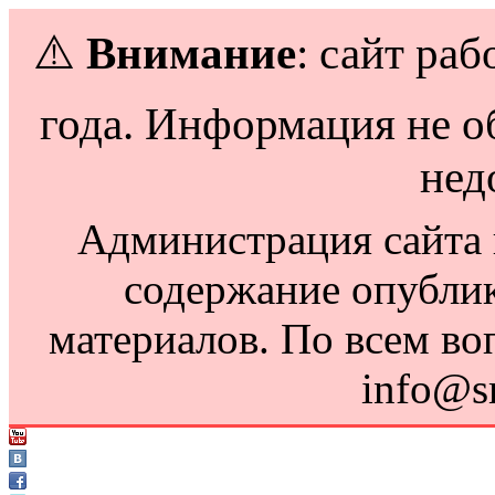
⚠️
Внимание
: сайт раб
года. Информация не о
нед
Администрация сайта н
содержание опубли
материалов. По всем во
info@s