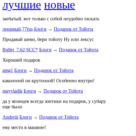
лучшие
новые
заебатый. вот только с собой неудобно таскать
Тест комме
ленивый
.
77rus
Блоги
→
Подарок от Тойота
ph
.
smotra
stage1 зап
Продавай шеви, бери тойоту Ну или лексус
mayvladik
Bullet_7.62
.
SCC*
Блоги
→
Подарок от Тойота
Ремзона
Хороший подарок
Ламповая 
amg1
Блоги
→
Подарок от Тойота
ProService
какооооой он крутоооой! Особенно внутри!
-V.I.P-
.
ee
Б
stage1 зап
mayvladik
Блоги
→
Подарок от Тойота
Годность
да у японцев всегда зонтики на подарок, у субару
еще было
ZURAB
.
7
Andreiii
Блоги
→
Подарок от Тойота
спасибо чт
мощная, ко
ему место в машине!
великоват