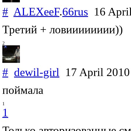
#
ALEXeeF
.
66rus
16 Apri
Третий + ловииииииии))
2
#
dewil-girl
17 April 201
поймала
1
1
Только авторизованные с