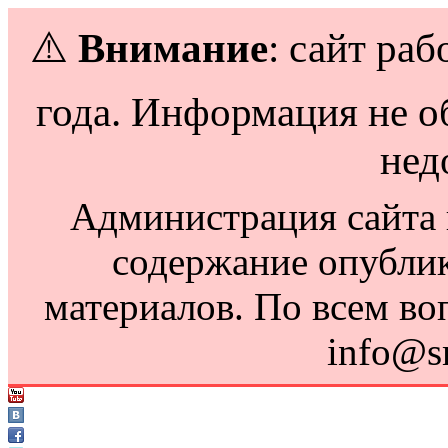
⚠️
Внимание
: сайт раб
года. Информация не о
нед
Администрация сайта н
содержание опубли
материалов. По всем во
info@s