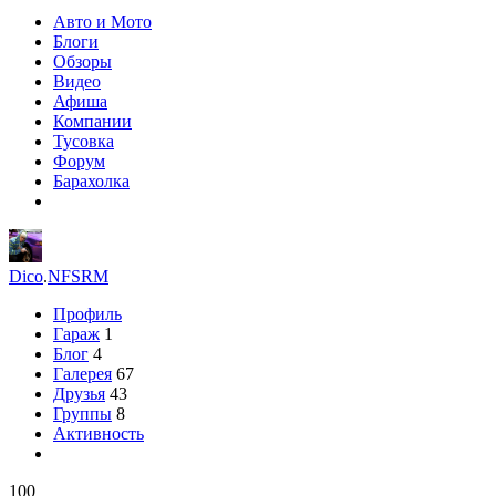
Авто и Мото
Блоги
Обзоры
Видео
Афиша
Компании
Тусовка
Форум
Барахолка
Dico
.
NFSRM
Профиль
Гараж
1
Блог
4
Галерея
67
Друзья
43
Группы
8
Активность
100