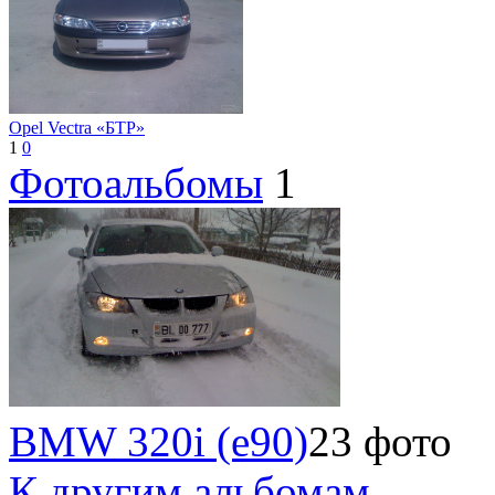
Opel Vectra «БТР»
1
0
Фотоальбомы
1
BMW 320i (e90)
23 фото
К другим альбомам