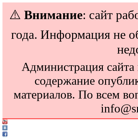
⚠️
Внимание
: сайт раб
года. Информация не о
нед
Администрация сайта н
содержание опубли
материалов. По всем во
info@s