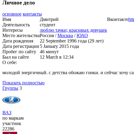
Личное дело
основное
контакты
Имя
Дмитрий
Вконтакте
ht
Деятельность
студент
Интересы
люблю тачки; красивых девушек
Место жительства
Россия /
Москва
/
ЮАО
Дата рождения
22 September 1996 года (29 лет)
Дата регистрации
5 January 2015 года
Пробег по сайту
46 минут
Был на сайте
12 March в 12:34
О себе:
молодой энергичный. с детства обожаю гонки. и сейчас хочу с
Показать полностью
Группы
3
ВАЗ
по маркам
участник
22286