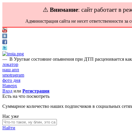
⚠️
Внимание
: сайт работает в р
Администрация сайта не несет ответственности за 
—
В Уругвае состояние опьянения при ДТП расценивается как
локатор
наш апп
smotragram
фото дня
Наверх
Вход
или
Регистрация
Есть на что посмотреть
Суммарное количество наших подписчиков в социальных сетя
Нас уже
Найти