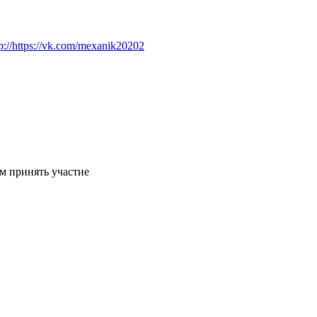
tp://https://vk.com/mexanik20202
ам принять участие