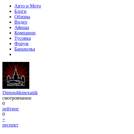
Авто и Мото
Блоги
Обзоры
Видео
Афиша
Компании
Тусовка
Форум
Барахолка
Dimon4ikmexanik
смотровчанин
0
рейтинг
0
+
респект