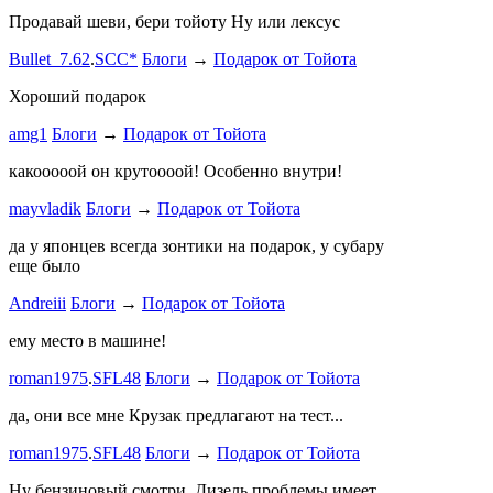
stage1 зап
Продавай шеви, бери тойоту Ну или лексус
mayvladik
Bullet_7.62
.
SCC*
Блоги
→
Подарок от Тойота
Ремзона
Хороший подарок
Ламповая 
amg1
Блоги
→
Подарок от Тойота
ProService
какооооой он крутоооой! Особенно внутри!
-V.I.P-
.
ee
Б
stage1 зап
mayvladik
Блоги
→
Подарок от Тойота
Годность
да у японцев всегда зонтики на подарок, у субару
еще было
ZURAB
.
7
Andreiii
Блоги
→
Подарок от Тойота
спасибо чт
мощная, ко
ему место в машине!
великоват
roman1975
.
SFL48
Блоги
→
Подарок от Тойота
ленивый
.
7
ProService
да, они все мне Крузак предлагают на тест...
Он уже пр
roman1975
.
SFL48
Блоги
→
Подарок от Тойота
Bullet_7.6
Ну бензиновый смотри. Дизель проблемы имеет