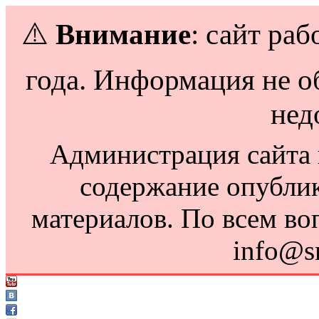
⚠️
Внимание
: сайт раб
года. Информация не о
нед
Администрация сайта н
содержание опубли
материалов. По всем во
info@s