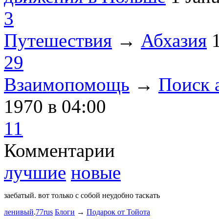
3
Путешествия
→
Абхазия
29
Взаимопомощь
→
Поиск 
1970
в 04:00
11
Комментарии
лучшие
новые
заебатый. вот только с собой неудобно таскать
Тест комме
ленивый
.
77rus
Блоги
→
Подарок от Тойота
ph
.
smotra