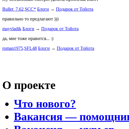
Дорогая К
Bullet_7.62
.
SCC*
Блоги
→
Подарок от Тойота
автобыдлу
имеем. Мы
правильно то предлагают )))
к окружа
mayvladik
Блоги
→
Подарок от Тойота
Дима Най
да, мне тоже нравится... :)
Пациент с
roman1975
.
SFL48
Блоги
→
Подарок от Тойота
mayvladik
Возьму на 
Носатый 
О проекте
Что нового?
Вакансия — помощни