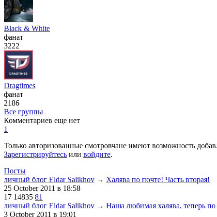
Black & White
фанат
3222
Dragtimes
фанат
2186
Все группы
Комментариев еще нет
1
Только авторизованные смотровчане имеют возможность добав
Зарегистрируйтесь
или
войдите
.
Посты
личный блог Eldar Salikhov
→
Халява по почте! Часть вторая!
25 October 2011
в 18:58
17
14835
81
личный блог Eldar Salikhov
→
Наша любимая халява, теперь по
3 October 2011
в 19:01