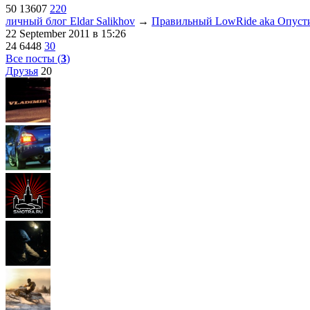
50
13607
220
личный блог Eldar Salikhov
→
Правильный LowRide aka Опусти
22 September 2011
в 15:26
24
6448
30
Все посты (
3
)
Друзья
20