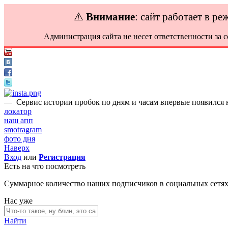
⚠️
Внимание
: сайт работает в р
Администрация сайта не несет ответственности за 
—
Сервис истории пробок по дням и часам впервые появился н
локатор
наш апп
smotragram
фото дня
Наверх
Вход
или
Регистрация
Есть на что посмотреть
Суммарное количество наших подписчиков в социальных сетя
Нас уже
Найти