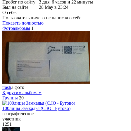
Пробег по сайту
3 дня, 6 часов и 22 минуты
Был на сайте
28 May в 23:24
О себе:
Пользователь ничего не написал о себе.
Показать полностью
Фотоальбомы
1
trash
3 фото
К другим альбомам
Группы
20
100лицы Замкадья (С.Ю - Бутово)
географическое
участник
1251