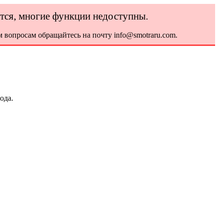
ется, многие функции недоступны.
 вопросам обращайтесь на почту info@smotraru.com.
ода.