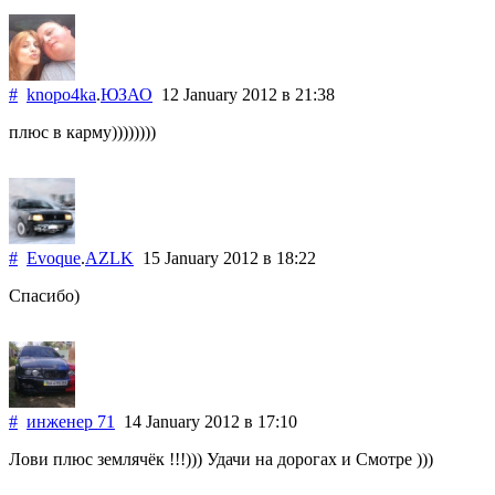
#
knopo4ka
.
ЮЗАО
12 January 2012
в 21:38
плюс в карму))))))))
#
Evoque
.
AZLK
15 January 2012
в 18:22
Спасибо)
#
инженер 71
14 January 2012
в 17:10
Лови плюс землячёк !!!))) Удачи на дорогах и Смотре )))