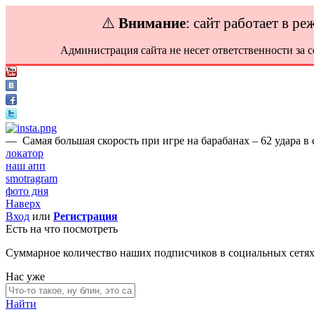
⚠️
Внимание
: сайт работает в р
Администрация сайта не несет ответственности за 
—
Самая большая скорость при игре на барабанах – 62 удара в 
локатор
наш апп
smotragram
фото дня
Наверх
Вход
или
Регистрация
Есть на что посмотреть
Суммарное количество наших подписчиков в социальных сетя
Нас уже
Найти