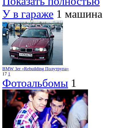
Показать полностью
У в гараже
1 машина
BMW 3er «Rebuilding Полутрупа»
17
1
Фотоальбомы
1