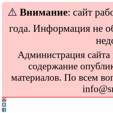
⚠️
Внимание
: сайт раб
года. Информация не о
нед
Администрация сайта н
содержание опубли
материалов. По всем во
info@s