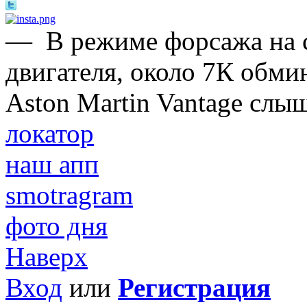
—
В режиме форсажа на 
двигателя, около 7К обми
Aston Martin Vantage слы
локатор
наш апп
smotragram
фото дня
Наверх
Вход
или
Регистрация