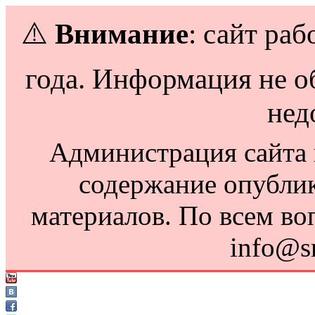
⚠️
Внимание
: сайт раб
года. Информация не о
нед
Администрация сайта н
содержание опубли
материалов. По всем во
info@s