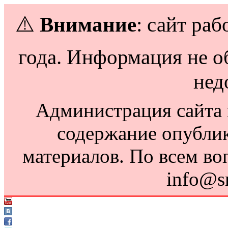
⚠️
Внимание
: сайт раб
года. Информация не о
нед
Администрация сайта н
содержание опубли
материалов. По всем во
info@s