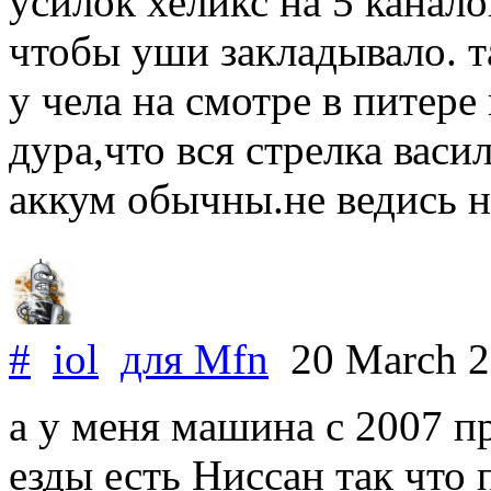
усилок хеликс на 5 канало
чтобы уши закладывало. та
у чела на смотре в питере 
дура,что вся стрелка васи
аккум обычны.не ведись н
#
iol
для
Mfn
20 March 
а у меня машина с 2007 
езды есть Ниссан так что п