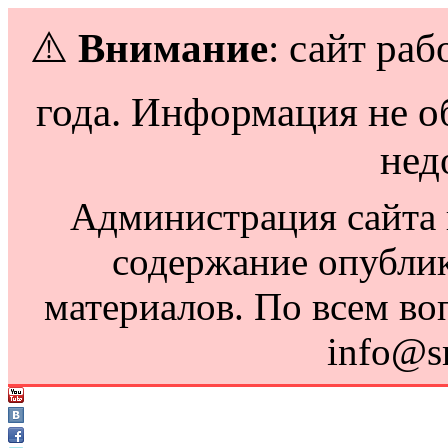
⚠️
Внимание
: сайт раб
года. Информация не о
нед
Администрация сайта н
содержание опубли
материалов. По всем во
info@s