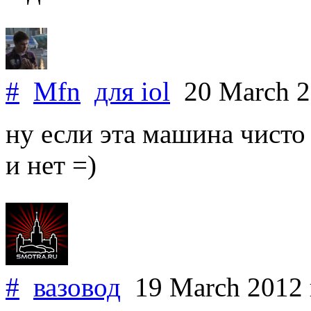
#
Mfn
для
iol
20 March 
ну если эта машина чисто
и нет =)
#
вазовод
19 March 2012