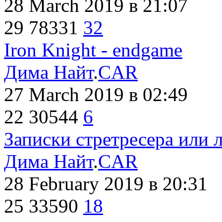
28 March 2019
в 21:07
29
78331
32
Iron Knight - endgame
Дима Найт
.
CAR
27 March 2019
в 02:49
22
30544
6
Записки стретресера или 
Дима Найт
.
CAR
28 February 2019
в 20:31
25
33590
18