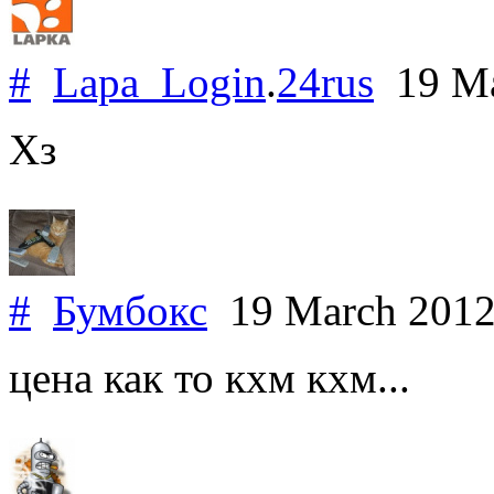
#
Lapa_Login
.
24rus
19 Ma
Хз
#
Бумбокс
19 March 201
цена как то кхм кхм...