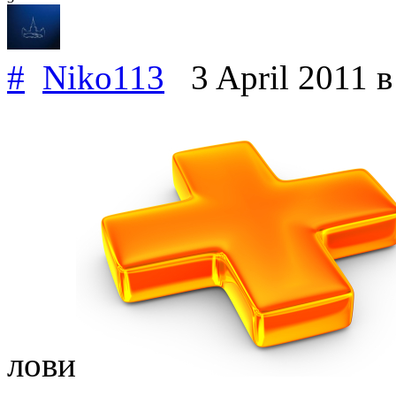
#
Niko113
3 April 2011
в
лови