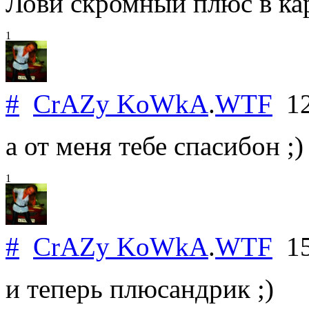
Лови скромный плюс в ка
1
#
CrAZy KoWkA
.
WTF
12
а от меня тебе спасибон ;)
1
#
CrAZy KoWkA
.
WTF
15
и теперь плюсандрик ;)