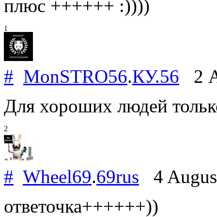
плюс ++++++ :))))
1
#
MonSTRO56
.
КУ.56
2 A
Для хороших людей только 
2
#
Wheel69
.
69rus
4 Augus
ответочка++++++))