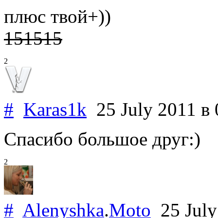
плюс твой+))
151515
2
#
Karas1k
25 July 2011
в 
Спасибо большое друг:)
2
#
Alenyshka
.
Moto
25 July