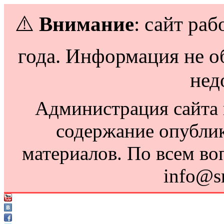
⚠️
Внимание
: сайт раб
года. Информация не о
нед
Администрация сайта н
содержание опубли
материалов. По всем во
info@s