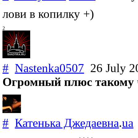
лови в копилку +)
2
#
Nastenka0507
26 July 
Огромный плюс такому 
#
Катенька Джедаевна
.
ua