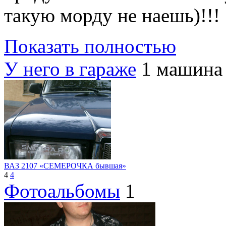
такую морду не наешь)!!!
Показать полностью
У него в гараже
1 машина
ВАЗ 2107 «СЕМЕРОЧКА бывшая»
4
4
Фотоальбомы
1