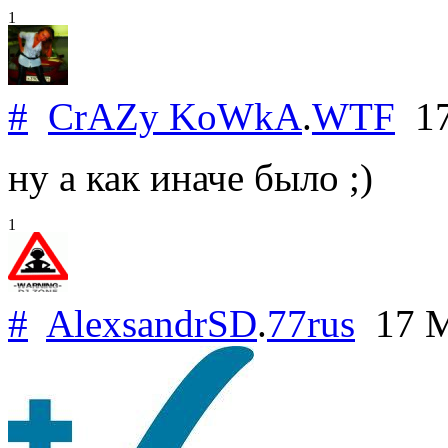
1
#
CrAZy KoWkA
.
WTF
17
ну а как иначе было ;)
1
#
AlexsandrSD
.
77rus
17 M