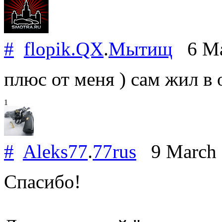
#
flopik.QX
.
Мытищ
6 Ma
плюс от меня ) сам жил в о
1
#
Aleks77
.
77rus
9 March
Спасибо!