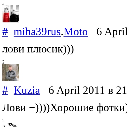
3
#
miha39rus
.
Moto
6 Apri
лови плюсик)))
2
#
Kuzia
6 April 2011
в 2
Лови +))))Хорошие фотки))
2