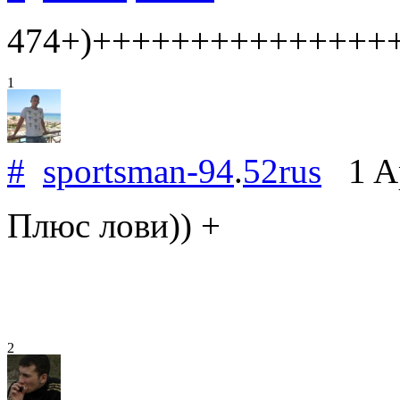
474+)+++++++++++++++
1
#
sportsman-94
.
52rus
1 Ap
Плюс лови)) +
2