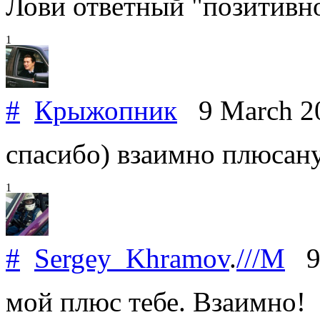
Лови ответный "позитивно
1
#
Крыжопник
9 March 2
спасибо) взаимно плюсан
1
#
Sergey_Khramov
.
///M
9 
мой плюс тебе. Взаимно!