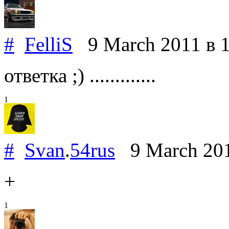
#
FelliS
9 March 2011
в 
ответка ;) .............
1
#
Svan
.
54rus
9 March 20
+
1