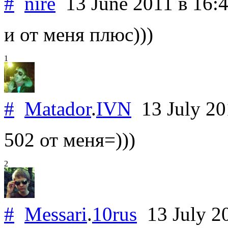
#
nire
13 June 2011
в 16:
и от меня плюс)))
1
#
Matador
.
IVN
13 July 2
502 от меня=)))
2
#
Messari
.
10rus
13 July 2