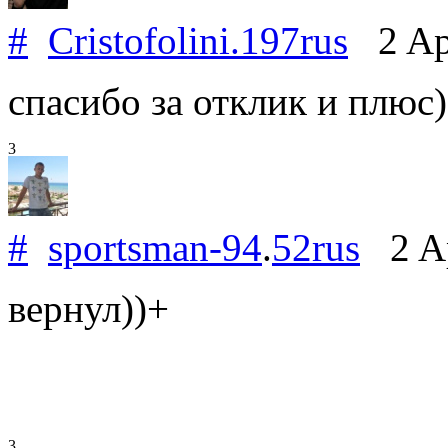
#
Cristofolini.197rus
2 Apr
спасибо за отклик и плюс)
3
#
sportsman-94
.
52rus
2 Ap
вернул))+
3