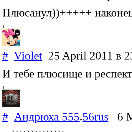
Плюсанул))+++++ наконецт
1
#
Violet
25 April 2011
в 2
И тебе плюсище и респект
1
#
Андрюха 555
.
56rus
6 M