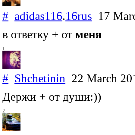
#
adidas116
.
16rus
17 Mar
в ответку + от
меня
1
#
Shchetinin
22 March 20
Держи + от души:))
2