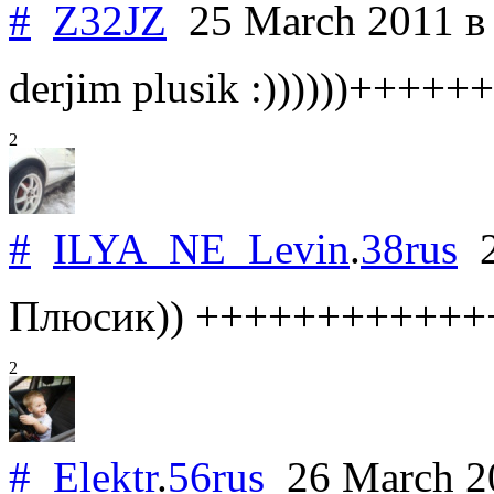
#
Z32JZ
25 March 2011
в
derjim plusik :))))))++++
2
#
ILYA_NE_Levin
.
38rus
2
Плюсик)) ++++++++++++
2
#
Elektr
.
56rus
26 March 