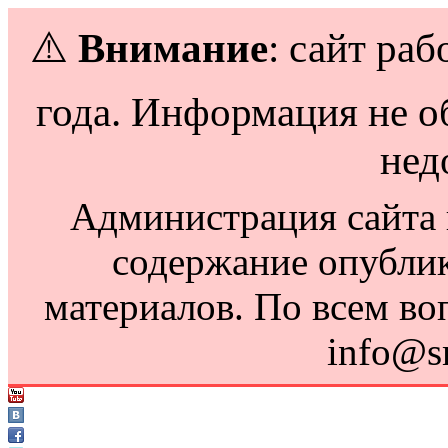
⚠️
Внимание
: сайт раб
года. Информация не о
нед
Администрация сайта н
содержание опубли
материалов. По всем во
info@s