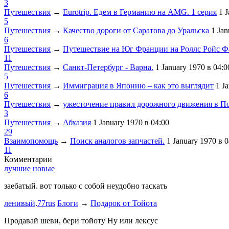
3
Путешествия
→
Eurotrip. Едем в Германию на AMG. 1 серия
1 
5
Путешествия
→
Качество дороги от Саратова до Уральска
1 Ja
6
Путешествия
→
Путешествие на Юг Франции на Роллс Ройс 
11
Путешествия
→
Санкт-Петербург - Варна.
1 January 1970
в 04:0
5
Путешествия
→
Иммиграция в Японию – как это выглядит
1 J
6
Путешествия
→
ужесточение правил дорожного движения в П
3
Путешествия
→
Абхазия
1 January 1970
в 04:00
29
Взаимопомощь
→
Поиск аналогов запчастей.
1 January 1970
в 0
11
Комментарии
лучшие
новые
заебатый. вот только с собой неудобно таскать
Тест комме
ленивый
.
77rus
Блоги
→
Подарок от Тойота
ph
.
smotra
stage1 зап
Продавай шеви, бери тойоту Ну или лексус