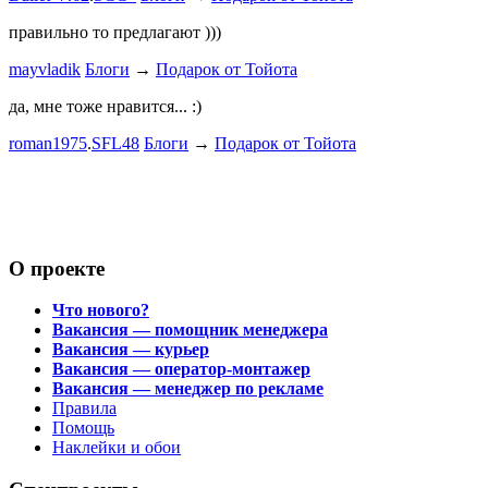
автобыдлу
имеем. Мы
правильно то предлагают )))
к окружа
mayvladik
Блоги
→
Подарок от Тойота
Дима Най
да, мне тоже нравится... :)
Пациент с
roman1975
.
SFL48
Блоги
→
Подарок от Тойота
mayvladik
Возьму на 
Носатый 
О проекте
Что нового?
Вакансия — помощник менеджера
Вакансия — курьер
Вакансия — оператор-монтажер
Вакансия — менеджер по рекламе
Правила
Помощь
Наклейки и обои