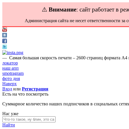
⚠️
Внимание
: сайт работает в р
Администрация сайта не несет ответственности за 
—
Самая большая скорость печати – 2600 страниц формата А4 
локатор
наш апп
smotragram
фото дня
Наверх
Вход
или
Регистрация
Есть на что посмотреть
Суммарное количество наших подписчиков в социальных сетя
Нас уже
Найти