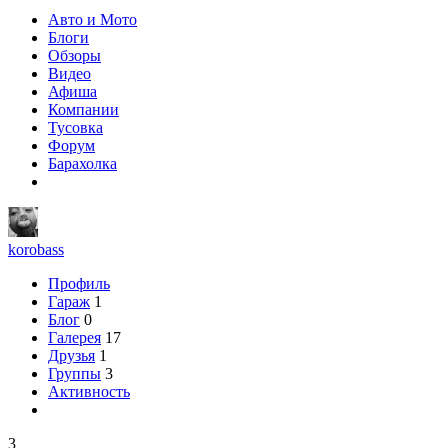
Авто и Мото
Блоги
Обзоры
Видео
Афиша
Компании
Тусовка
Форум
Барахолка
korobass
Профиль
Гараж
1
Блог
0
Галерея
17
Друзья
1
Группы
3
Активность
3