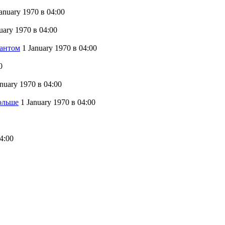
January 1970
в 04:00
nuary 1970
в 04:00
Фантом
1 January 1970
в 04:00
0
anuary 1970
в 04:00
ольше
1 January 1970
в 04:00
4:00
нтов, раз-два-три!
Блоги
→
Сайт работает в режиме архива,
ущен для чтения