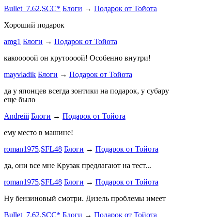
mayvladik
Bullet_7.62
.
SCC*
Блоги
→
Подарок от Тойота
Ремзона
Хороший подарок
Ламповая 
amg1
Блоги
→
Подарок от Тойота
ProService
какооооой он крутоооой! Особенно внутри!
-V.I.P-
.
ee
Б
stage1 зап
mayvladik
Блоги
→
Подарок от Тойота
Годность
да у японцев всегда зонтики на подарок, у субару
еще было
ZURAB
.
7
Andreiii
Блоги
→
Подарок от Тойота
спасибо чт
мощная, ко
ему место в машине!
великоват
roman1975
.
SFL48
Блоги
→
Подарок от Тойота
ленивый
.
7
ProService
да, они все мне Крузак предлагают на тест...
Он уже пр
roman1975
.
SFL48
Блоги
→
Подарок от Тойота
Bullet_7.6
Ну бензиновый смотри. Дизель проблемы имеет
Дорогая К
Bullet_7.62
.
SCC*
Блоги
→
Подарок от Тойота