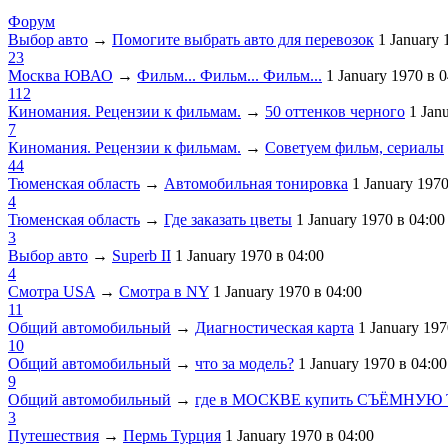
Форум
Выбор авто
→
Помогите выбрать авто для перевозок
1 January
23
Москва ЮВАО
→
Фильм... Фильм... Фильм...
1 January 1970
в 0
112
Киномания. Рецензии к фильмам.
→
50 оттенков черного
1 Jan
7
Киномания. Рецензии к фильмам.
→
Советуем фильм, сериалы
44
Тюменская область
→
Автомобильная тонировка
1 January 197
4
Тюменская область
→
Где заказать цветы
1 January 1970
в 04:00
3
Выбор авто
→
Superb II
1 January 1970
в 04:00
4
Смотра USA
→
Смотра в NY
1 January 1970
в 04:00
11
Общий автомобильный
→
Диагностическая карта
1 January 19
10
Общий автомобильный
→
что за модель?
1 January 1970
в 04:00
9
Общий автомобильный
→
где в МОСКВЕ купить СЪЁМНУЮ
3
Путешествия
→
Пермь Турция
1 January 1970
в 04:00