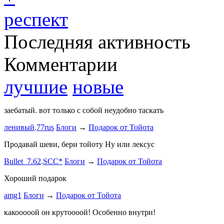
респект
Последняя активность
Комментарии
лучшие
новые
заебатый. вот только с собой неудобно таскать
Тест комме
ленивый
.
77rus
Блоги
→
Подарок от Тойота
ph
.
smotra
stage1 зап
Продавай шеви, бери тойоту Ну или лексус
mayvladik
Bullet_7.62
.
SCC*
Блоги
→
Подарок от Тойота
Ремзона
Хороший подарок
Ламповая 
amg1
Блоги
→
Подарок от Тойота
ProService
какооооой он крутоооой! Особенно внутри!
-V.I.P-
.
ee
Б
stage1 зап