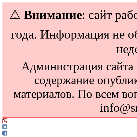
⚠️
Внимание
: сайт раб
года. Информация не о
нед
Администрация сайта н
содержание опубли
материалов. По всем во
info@s