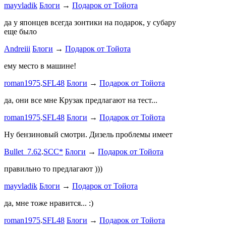
mayvladik
Блоги
→
Подарок от Тойота
Годность
да у японцев всегда зонтики на подарок, у субару
еще было
ZURAB
.
7
Andreiii
Блоги
→
Подарок от Тойота
спасибо чт
мощная, ко
ему место в машине!
великоват
roman1975
.
SFL48
Блоги
→
Подарок от Тойота
ленивый
.
7
ProService
да, они все мне Крузак предлагают на тест...
Он уже пр
roman1975
.
SFL48
Блоги
→
Подарок от Тойота
Bullet_7.6
Ну бензиновый смотри. Дизель проблемы имеет
Дорогая К
Bullet_7.62
.
SCC*
Блоги
→
Подарок от Тойота
автобыдлу
имеем. Мы
правильно то предлагают )))
к окружа
mayvladik
Блоги
→
Подарок от Тойота
Дима Най
да, мне тоже нравится... :)
Пациент с
roman1975
.
SFL48
Блоги
→
Подарок от Тойота
mayvladik