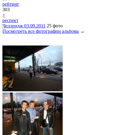
рейтинг
303
+
респект
Челлендж 03.09.2011
25 фото
Посмотреть все фотографии альбома
→