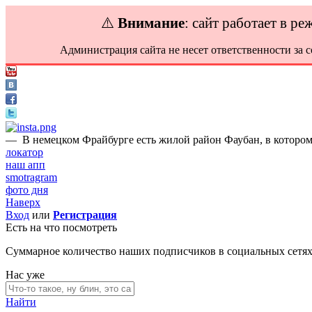
⚠️
Внимание
: сайт работает в р
Администрация сайта не несет ответственности за 
—
В немецком Фрайбурге есть жилой район Фаубан, в которо
локатор
наш апп
smotragram
фото дня
Наверх
Вход
или
Регистрация
Есть на что посмотреть
Суммарное количество наших подписчиков в социальных сетя
Нас уже
Найти