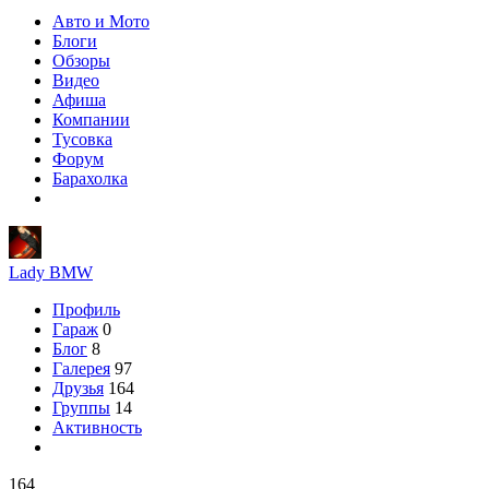
Авто и Мото
Блоги
Обзоры
Видео
Афиша
Компании
Тусовка
Форум
Барахолка
Lady BMW
Профиль
Гараж
0
Блог
8
Галерея
97
Друзья
164
Группы
14
Активность
164