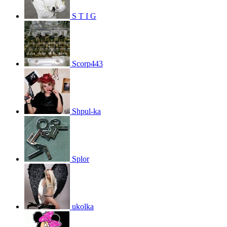
S T I G
Scorp443
Shpul-ka
Splor
ukolka