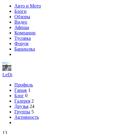
Авто и Мото
Блоги
Обзоры
Видео
Афиша
Компании
Тусовка
Форум
Барахолка
LeDi
Профиль
Гараж
1
Блог
0
Галерея
2
Друзья
24
Группы
5
Активность
13