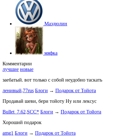
Маздюлин
мяфка
Комментарии
лучшие
новые
заебатый. вот только с собой неудобно таскать
Тест комме
ленивый
.
77rus
Блоги
→
Подарок от Тойота
ph
.
smotra
stage1 зап
Продавай шеви, бери тойоту Ну или лексус
mayvladik
Bullet_7.62
.
SCC*
Блоги
→
Подарок от Тойота
Ремзона
Хороший подарок
Ламповая 
amg1
Блоги
→
Подарок от Тойота
ProService