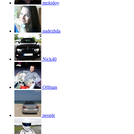
molodoy
nadezhda
Nick40
Offman
people