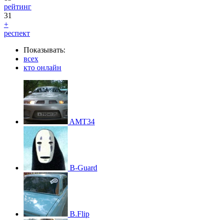
рейтинг
31
+
респект
Показывать:
всех
кто онлайн
AMT34
B-Guard
B.Flip