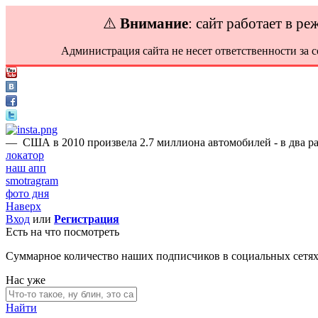
⚠️
Внимание
: сайт работает в р
Администрация сайта не несет ответственности за 
—
США в 2010 произвела 2.7 миллиона автомобилей - в два ра
локатор
наш апп
smotragram
фото дня
Наверх
Вход
или
Регистрация
Есть на что посмотреть
Суммарное количество наших подписчиков в социальных сетя
Нас уже
Найти