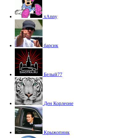
xAnny
барсик
Белый77
Ден Корлеоне
Крыжопник