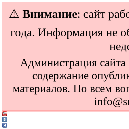
⚠️
Внимание
: сайт раб
года. Информация не о
нед
Администрация сайта н
содержание опубли
материалов. По всем во
info@s