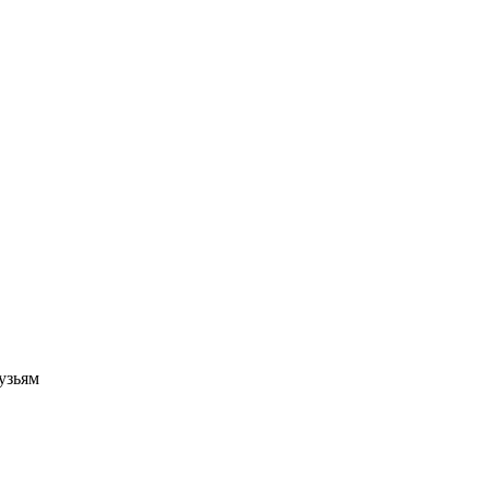
узьям