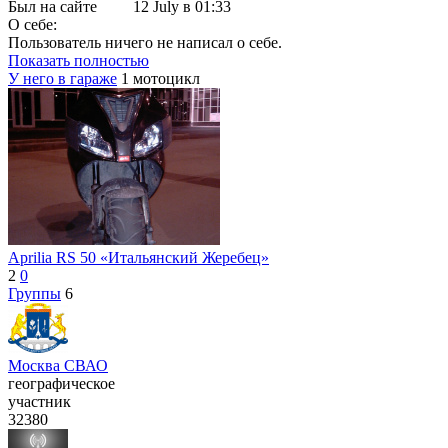
Был на сайте
12 July в 01:33
О себе:
Пользователь ничего не написал о себе.
Показать полностью
У него в гараже
1 мотоцикл
Aprilia RS 50 «Итальянский Жеребец»
2
0
Группы
6
Москва СВАО
географическое
участник
32380