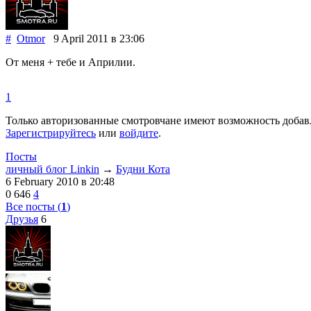
#
Otmor
9 April 2011
в 23:06
От меня + тебе и Априлии.
1
Только авторизованные смотровчане имеют возможность добав
Зарегистрируйтесь
или
войдите
.
Посты
личный блог Linkin
→
Будни Кота
6 February 2010
в 20:48
0
646
4
Все посты (
1
)
Друзья
6