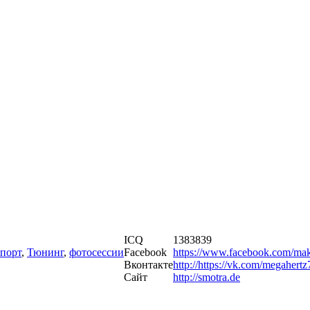
ICQ
1383839
спорт
,
Тюнинг
,
фотосессии
Facebook
https://www.facebook.com/ma
Вконтакте
http://https://vk.com/megahert
Сайт
http://smotra.de