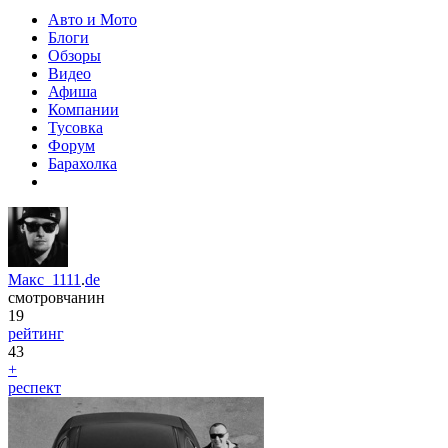
Авто и Мото
Блоги
Обзоры
Видео
Афиша
Компании
Тусовка
Форум
Барахолка
Макс_1111
.
de
смотровчанин
19
рейтинг
43
+
респект