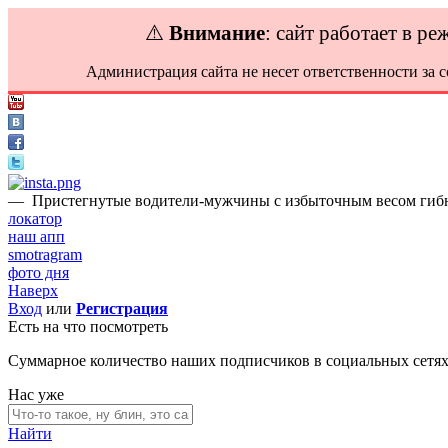
⚠️
Внимание
: сайт работает в р
Администрация сайта не несет ответственности за 
—
Пристегнутые водители-мужчины с избыточным весом гибн
локатор
наш апп
smotragram
фото дня
Наверх
Вход
или
Регистрация
Есть на что посмотреть
Суммарное количество наших подписчиков в социальных сетя
Нас уже
Найти