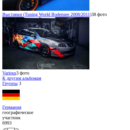
Выставки (Tuning World Bodensee 2008/2011)
38 фото
Various
3 фото
К другим альбомам
Группы
3
Германия
географическое
участник
6993