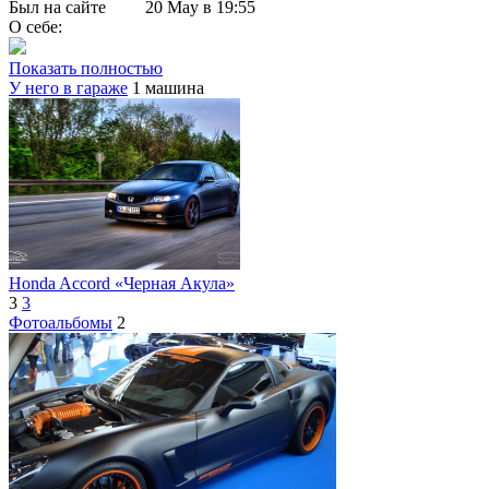
Был на сайте
20 May в 19:55
О себе:
Показать полностью
У него в гараже
1 машина
Honda Accord «Черная Акула»
3
3
Фотоальбомы
2