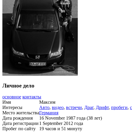
Личное дело
основное
контакты
Имя
Максим
Интересы
Авто
,
видео
,
встречи
,
Драг
,
Дрифт
,
пробеги
,
Место жительства
Германия
Дата рождения
16 November 1987 года (38 лет)
Дата регистрации
1 September 2012 года
Пробег по сайту
19 часов и 51 минуту