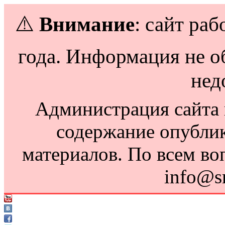
⚠️
Внимание
: сайт раб
года. Информация не о
нед
Администрация сайта н
содержание опубли
материалов. По всем во
info@s