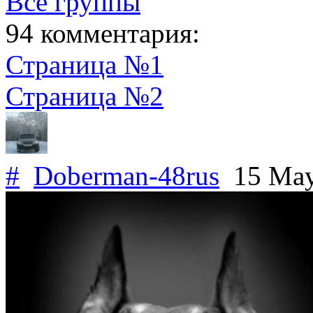
Все группы
94 комментария:
Страница №1
Страница №2
#
Doberman-48rus
15 May