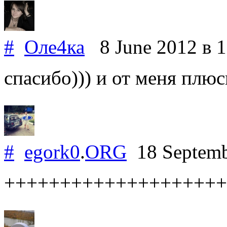
#
Оле4ка
8 June 2012
в 
спасибо))) и от меня плюс
#
egork0
.
ORG
18 Septem
++++++++++++++++++++