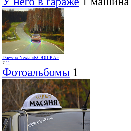
У него в гараже
1 машина
Daewoo Nexia «КСЮШКА»
7
11
Фотоальбомы
1