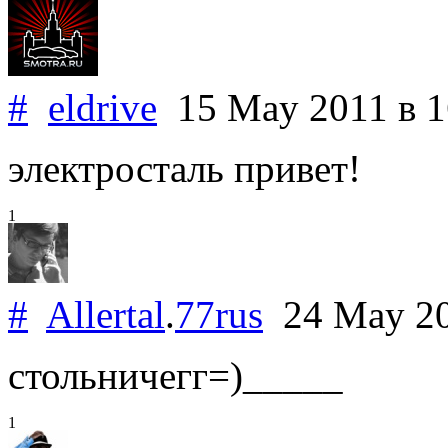
#
eldrive
15 May 2011
в 
электросталь привет!
1
#
Allertal
.
77rus
24 May 2
стольничегг=)_____
1