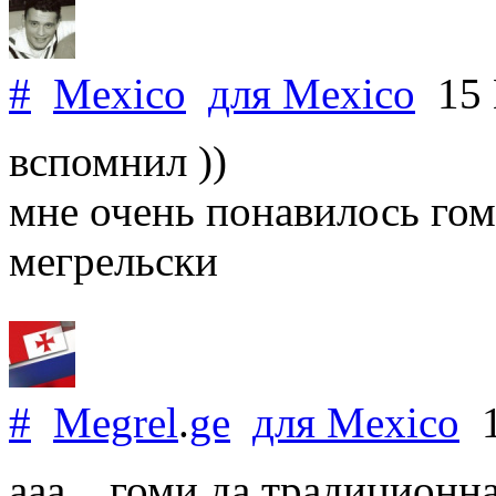
#
Mexico
для
Mexico
15 
вспомнил ))
мне очень понавилось гом
мегрельски
#
Megrel
.
ge
для
Mexico
1
ааа... гоми да традиционн