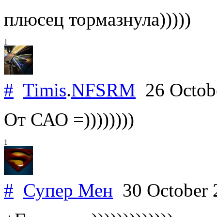
плюсец тормазнула)))))
1
#
Timis
.
NFSRM
26 Octob
От САО =))))))))
1
#
Супер Мен
30 October