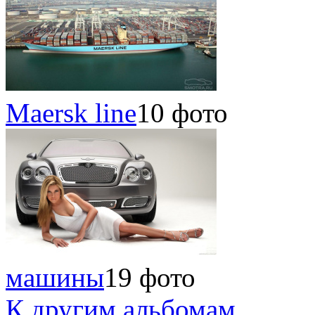
Maersk line
10 фото
машины
19 фото
К другим альбомам