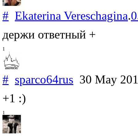
#
Ekaterina Vereschagina
.
0
держи ответный +
1
#
sparco64rus
30 May 20
+1 :)
1