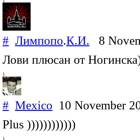
1
#
Лимпопо
.
К.И.
8 Novem
Лови плюсан от Ногинска
1
#
Mexico
10 November 2
Plus ))))))))))))
1