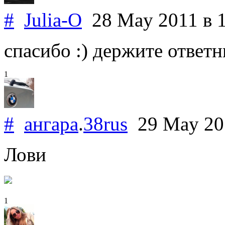
#
Julia-O
28 May 2011
в 
спасибо :) держите ответн
1
#
ангара
.
38rus
29 May 2
Лови
1