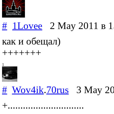
#
1Lovee
2 May 2011
в 1
как и обещал)
+++++++
1
#
Wov4ik
.
70rus
3 May 2
+..............................