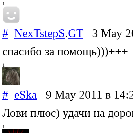
1
#
NexTstepS
.
GT
3 May 2
спасибо за помощь)))
+++
1
#
eSka
9 May 2011
в 14:
Лови плюс) удачи на доро
1