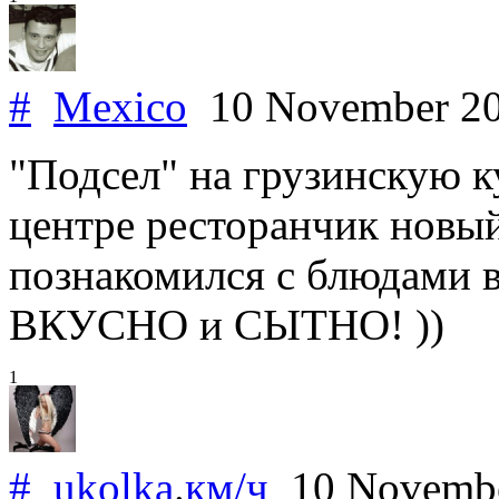
#
Mexico
10 November 2
"Подсел" на грузинскую к
центре ресторанчик новый
познакомился с блюдами в 
ВКУСНО и СЫТНО! ))
1
#
ukolka
.
км/ч
10 Novemb