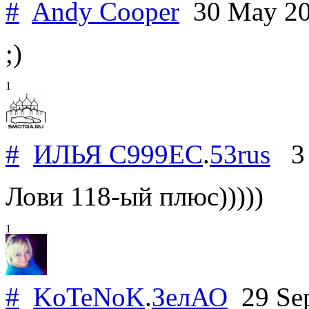
#
Andy Cooper
30 May 2
;)
1
#
ИЛЬЯ С999ЕС
.
53rus
3 
Лови 118-ый плюс)))))
1
#
KoTeNoK
.
ЗелАО
29 Se