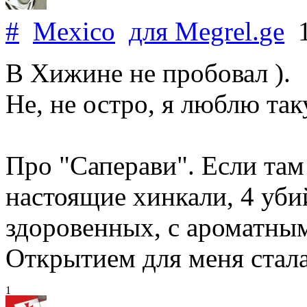
#
Mexico
для
Megrel
.
ge
1
В Хижине не пробовал ).
Не, не остро, я люблю так
Про "Саперави". Если там
настоящие хинкали, 4 уби
здоровенных, с ароматны
Открытием для меня стала
1