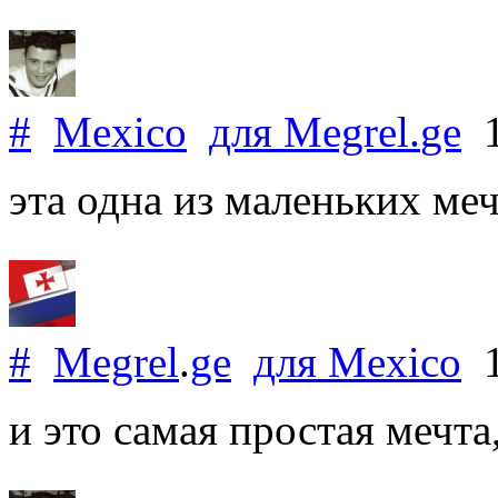
#
Mexico
для
Megrel
.
ge
1
эта одна из маленьких меч
#
Megrel
.
ge
для
Mexico
1
и это самая простая мечт