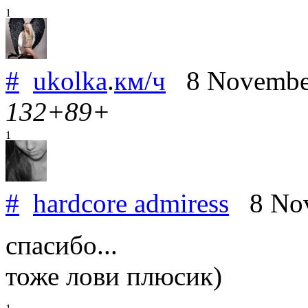
1
#
ukolka
.
км/ч
8 Novembe
132+89+
1
#
hardcore admiress
8 Nov
спасибо...
тоже лови плюсик)