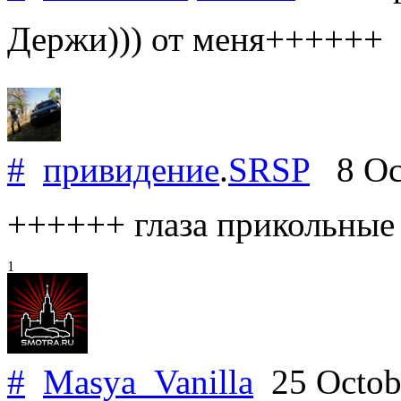
Держи))) от меня++++++
#
привидение
.
SRSP
8 Oct
++++++ глаза прикольные
1
#
Masya_Vanilla
25 Octob