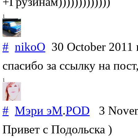
+Грузинам)))))))))))))
1
#
nikoO
30 October 2011
спасибо за ссылку на пост
1
#
Мэри эМ
.
POD
3 Novem
Привет с Подольска )