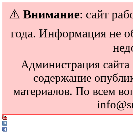
⚠️
Внимание
: сайт раб
года. Информация не о
нед
Администрация сайта н
содержание опубли
материалов. По всем во
info@s