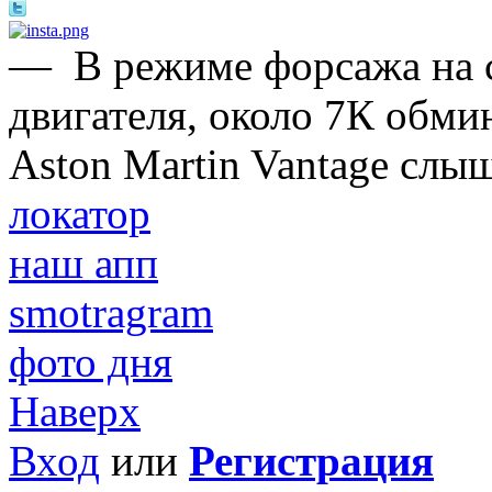
—
В режиме форсажа на 
двигателя, около 7К обми
Aston Martin Vantage слы
локатор
наш апп
smotragram
фото дня
Наверх
Вход
или
Регистрация