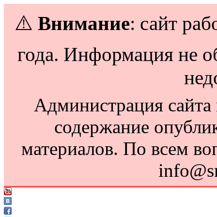
⚠️
Внимание
: сайт раб
года. Информация не о
нед
Администрация сайта н
содержание опубли
материалов. По всем во
info@s