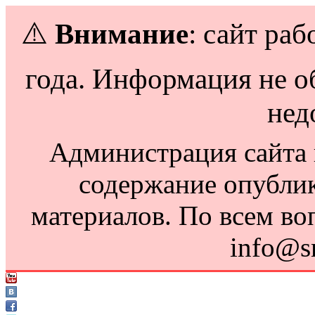
⚠️
Внимание
: сайт раб
года. Информация не о
нед
Администрация сайта н
содержание опубли
материалов. По всем во
info@s