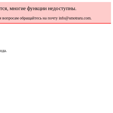
ется, многие функции недоступны.
 вопросам обращайтесь на почту info@smotraru.com.
ода.