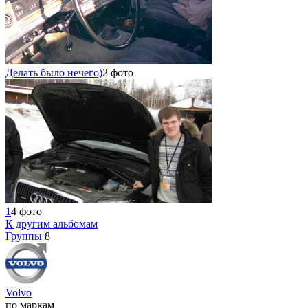
Делать было нечего)
2 фото
1
4 фото
К другим альбомам
Группы
8
Volvo
по маркам