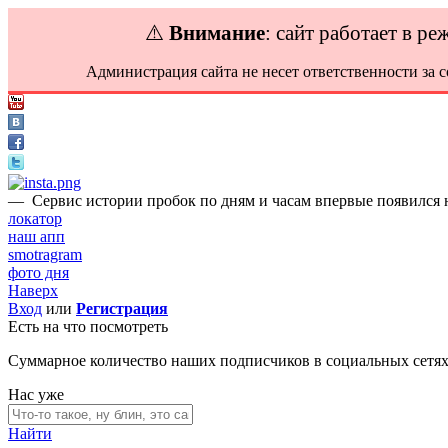
⚠️
Внимание
: сайт работает в р
Администрация сайта не несет ответственности за 
—
Сервис истории пробок по дням и часам впервые появился н
локатор
наш апп
smotragram
фото дня
Наверх
Вход
или
Регистрация
Есть на что посмотреть
Суммарное количество наших подписчиков в социальных сетя
Нас уже
Найти