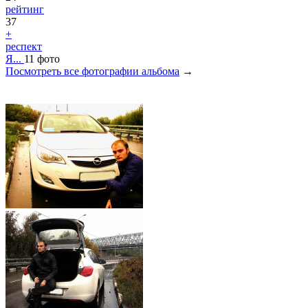
рейтинг
37
+
респект
Я...
11 фото
Посмотреть все фотографии альбома
→