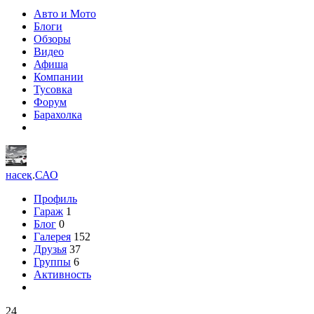
Авто и Мото
Блоги
Обзоры
Видео
Афиша
Компании
Тусовка
Форум
Барахолка
насек
.
САО
Профиль
Гараж
1
Блог
0
Галерея
152
Друзья
37
Группы
6
Активность
24