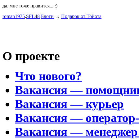
да, мне тоже нравится... :)
Пациент с
roman1975
.
SFL48
Блоги
→
Подарок от Тойота
mayvladik
Возьму на 
Носатый 
О проекте
Что нового?
Вакансия — помощни
Вакансия — курьер
Вакансия — оператор
Вакансия — менеджер