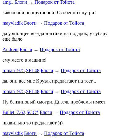
amg1
Блоги
→
Подарок от Тойота
ProService
какооооой он крутоооой! Особенно внутри!
-V.I.P-
.
ee
Б
stage1 зап
mayvladik
Блоги
→
Подарок от Тойота
Годность
да у японцев всегда зонтики на подарок, у субару
еще было
ZURAB
.
7
Andreiii
Блоги
→
Подарок от Тойота
спасибо чт
мощная, ко
ему место в машине!
великоват
roman1975
.
SFL48
Блоги
→
Подарок от Тойота
ленивый
.
7
ProService
да, они все мне Крузак предлагают на тест...
Он уже пр
roman1975
.
SFL48
Блоги
→
Подарок от Тойота
Bullet_7.6
Ну бензиновый смотри. Дизель проблемы имеет
Дорогая К
Bullet_7.62
.
SCC*
Блоги
→
Подарок от Тойота
автобыдлу
имеем. Мы
правильно то предлагают )))
к окружа
mayvladik
Блоги
→
Подарок от Тойота
Дима Най