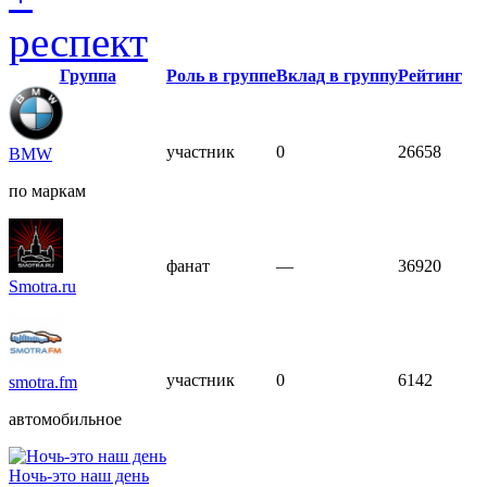
респект
Группа
Роль в группе
Вклад в группу
Рейтинг
участник
0
26658
BMW
по маркам
фанат
—
36920
Smotra.ru
участник
0
6142
smotra.fm
автомобильное
Ночь-это наш день