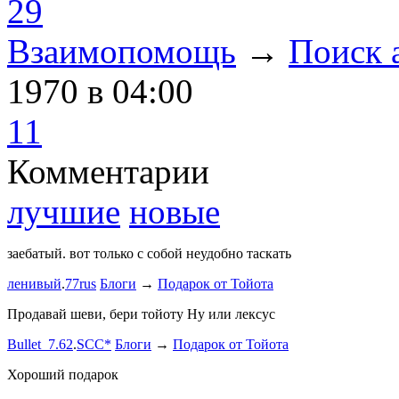
29
Взаимопомощь
→
Поиск 
1970
в 04:00
11
Комментарии
лучшие
новые
заебатый. вот только с собой неудобно таскать
Тест комме
ленивый
.
77rus
Блоги
→
Подарок от Тойота
ph
.
smotra
stage1 зап
Продавай шеви, бери тойоту Ну или лексус
mayvladik
Bullet_7.62
.
SCC*
Блоги
→
Подарок от Тойота
Ремзона
Хороший подарок
Ламповая 