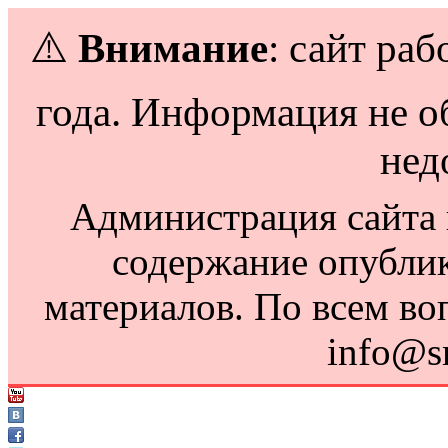
⚠️
Внимание
: сайт раб
года. Информация не о
нед
Администрация сайта н
содержание опубли
материалов. По всем во
info@s