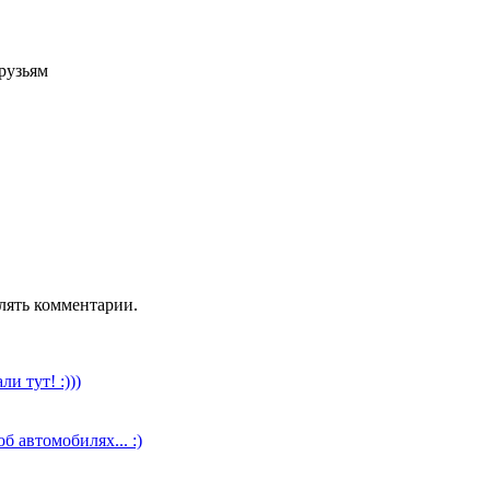
рузьям
лять комментарии.
и тут! :)))
б автомобилях... :)