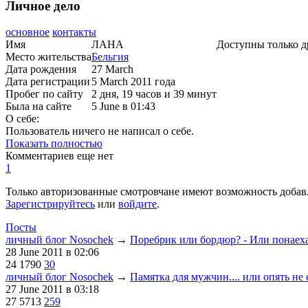
Личное дело
основное
контакты
Имя
ЛАНА
Доступны только д
Место жительства
Бельгия
Дата рождения
27 March
Дата регистрации
5 March 2011 года
Пробег по сайту
2 дня, 19 часов и 39 минут
Была на сайте
5 June в 01:43
О себе:
Пользователь ничего не написал о себе.
Показать полностью
Комментариев еще нет
1
Только авторизованные смотровчане имеют возможность добав
Зарегистрируйтесь
или
войдите
.
Посты
личный блог Nosochek
→
Поребрик или бордюр? - Или понаехал
28 June 2011
в 02:06
24
1790
30
личный блог Nosochek
→
Памятка для мужчин.... или опять не о
27 June 2011
в 03:18
27
5713
259