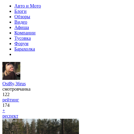
Авто и Мото
Блоги
Обзоры
Видео
Афиша
Компании
Тусовка
Форум
Барахолка
OstRy
.
36rus
смотровчанка
122
рейтинг
174
+
респект