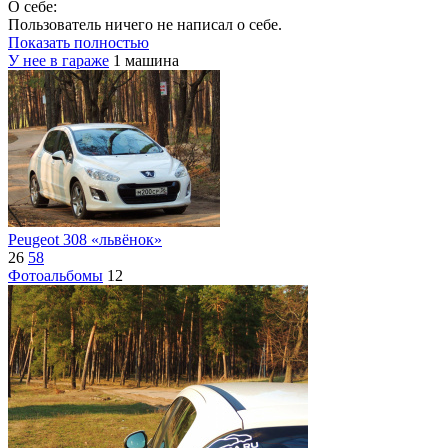
О себе:
Пользователь ничего не написал о себе.
Показать полностью
У нее в гараже
1 машина
Peugeot 308 «львёнок»
26
58
Фотоальбомы
12