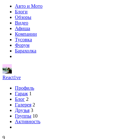
Авто и Мото
Блоги
Обзоры
Видео
Афиша
Компании
Тусовка
Форум
Барахолка
React1ve
Профиль
Гараж
1
Блог
2
Галерея
2
Друзья
3
Группы
10
Активность
9