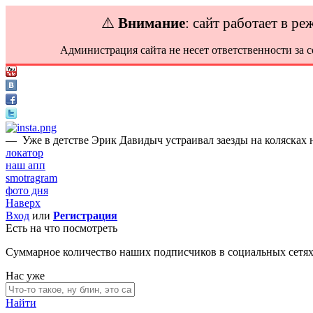
⚠️
Внимание
: сайт работает в р
Администрация сайта не несет ответственности за 
—
Уже в детстве Эрик Давидыч устраивал заезды на колясках
локатор
наш апп
smotragram
фото дня
Наверх
Вход
или
Регистрация
Есть на что посмотреть
Суммарное количество наших подписчиков в социальных сетя
Нас уже
Найти