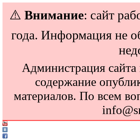
⚠️
Внимание
: сайт раб
года. Информация не о
нед
Администрация сайта н
содержание опубли
материалов. По всем во
info@s