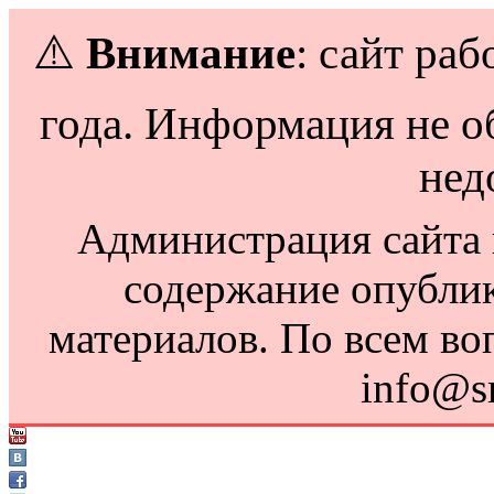
⚠️
Внимание
: сайт раб
года. Информация не о
нед
Администрация сайта н
содержание опубли
материалов. По всем во
info@s