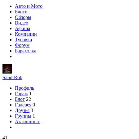
Авто и Мото
Блоги
Обзоры
Видео
Афиша
Компании
Тусовка
Форум
Барахолка
SandrRob
Профиль
Гараж
1
Блог
22
Галерея
0
Друзья
3
Группы
1
Активность
41