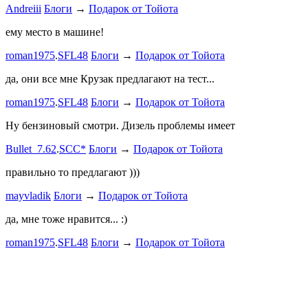
Andreiii
Блоги
→
Подарок от Тойота
спасибо чт
мощная, ко
ему место в машине!
великоват
roman1975
.
SFL48
Блоги
→
Подарок от Тойота
ленивый
.
7
ProService
да, они все мне Крузак предлагают на тест...
Он уже пр
roman1975
.
SFL48
Блоги
→
Подарок от Тойота
Bullet_7.6
Ну бензиновый смотри. Дизель проблемы имеет
Дорогая К
Bullet_7.62
.
SCC*
Блоги
→
Подарок от Тойота
автобыдлу
имеем. Мы
правильно то предлагают )))
к окружа
mayvladik
Блоги
→
Подарок от Тойота
Дима Най
да, мне тоже нравится... :)
Пациент с
roman1975
.
SFL48
Блоги
→
Подарок от Тойота
mayvladik
Возьму на 
Носатый 