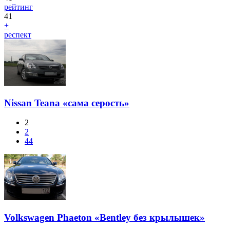
рейтинг
41
+
респект
Nissan Teana «сама серость»
2
2
44
Volkswagen Phaeton «Bentley без крылышек»