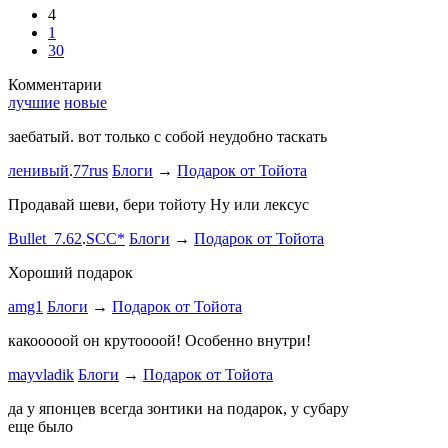
4
1
30
Комментарии
лучшие
новые
заебатый. вот только с собой неудобно таскать
Тест комме
ленивый
.
77rus
Блоги
→
Подарок от Тойота
ph
.
smotra
stage1 зап
Продавай шеви, бери тойоту Ну или лексус
mayvladik
Bullet_7.62
.
SCC*
Блоги
→
Подарок от Тойота
Ремзона
Хороший подарок
Ламповая 
amg1
Блоги
→
Подарок от Тойота
ProService
какооооой он крутоооой! Особенно внутри!
-V.I.P-
.
ee
Б
stage1 зап
mayvladik
Блоги
→
Подарок от Тойота
Годность
да у японцев всегда зонтики на подарок, у субару
еще было
ZURAB
.
7