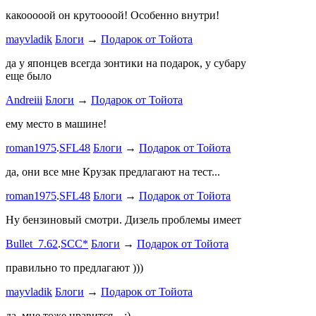
какооооой он крутоооой! Особенно внутри!
-V.I.P-
.
ee
Б
stage1 зап
mayvladik
Блоги
→
Подарок от Тойота
Годность
да у японцев всегда зонтики на подарок, у субару
еще было
ZURAB
.
7
Andreiii
Блоги
→
Подарок от Тойота
спасибо чт
мощная, ко
ему место в машине!
великоват
roman1975
.
SFL48
Блоги
→
Подарок от Тойота
ленивый
.
7
ProService
да, они все мне Крузак предлагают на тест...
Он уже пр
roman1975
.
SFL48
Блоги
→
Подарок от Тойота
Bullet_7.6
Ну бензиновый смотри. Дизель проблемы имеет
Дорогая К
Bullet_7.62
.
SCC*
Блоги
→
Подарок от Тойота
автобыдлу
имеем. Мы
правильно то предлагают )))
к окружа
mayvladik
Блоги
→
Подарок от Тойота
Дима Най
да, мне тоже нравится... :)