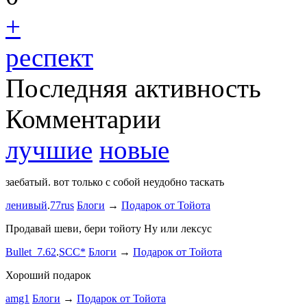
+
респект
Последняя активность
Комментарии
лучшие
новые
заебатый. вот только с собой неудобно таскать
Тест комме
ленивый
.
77rus
Блоги
→
Подарок от Тойота
ph
.
smotra
stage1 зап
Продавай шеви, бери тойоту Ну или лексус
mayvladik
Bullet_7.62
.
SCC*
Блоги
→
Подарок от Тойота
Ремзона
Хороший подарок
Ламповая 
amg1
Блоги
→
Подарок от Тойота
ProService