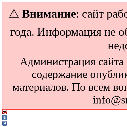
⚠️
Внимание
: сайт раб
года. Информация не о
нед
Администрация сайта н
содержание опубли
материалов. По всем во
info@s