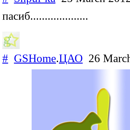
пасиб....................
#
GSHome
.
ЦАО
26 Marc