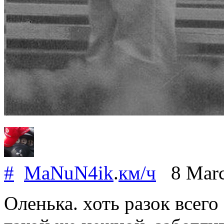
#
MaNuN4ik
.
км/ч
8 Marc
Оленька. хоть разок всего