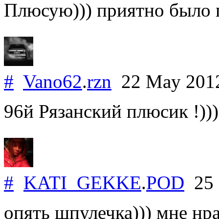
Плюсую))) приятно было п
#
Vano62
.
rzn
22 May 201
96й Рязанский плюсик !)))
#
KATI_GEKKE
.
POD
25 
опять шпулечка))) мне нра