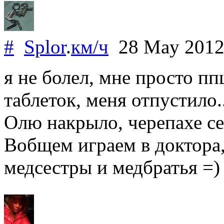
#
Splor
.
км/ч
28 May 201
я не болел, мне просто ппц
таблеток, меня отпустило..
Олю накрыло, черепахе се
Вобщем играем в доктора,
медсестры и медбратья =)