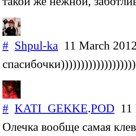
такой же нежной, заботли
#
Shpul-ka
11 March 201
спасибочки)))))))))))))))))))
#
KATI_GEKKE
.
POD
11 
Олечка вообще самая клева