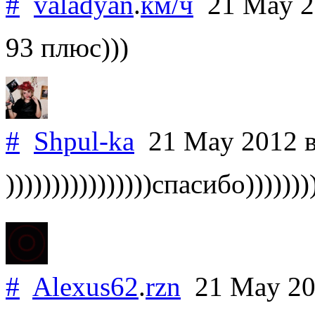
#
valadyan
.
км/ч
21 May 
93 плюс)))
#
Shpul-ka
21 May 2012
))))))))))))))))спасибо)))))))
#
Alexus62
.
rzn
21 May 2