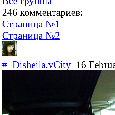
Все группы
246 комментариев:
Страница №1
Страница №2
#
Disheila
.
vCity
16 Febru