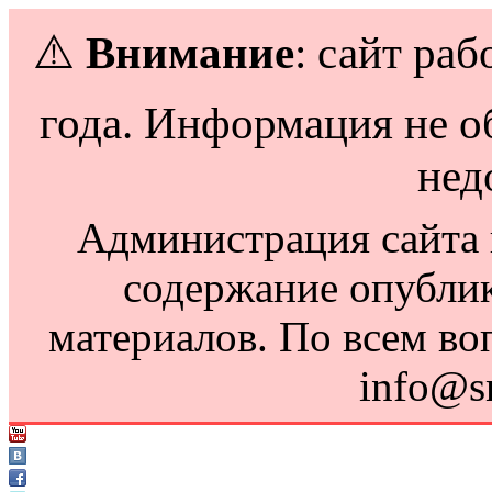
⚠️
Внимание
: сайт раб
года. Информация не о
нед
Администрация сайта н
содержание опубли
материалов. По всем во
info@s