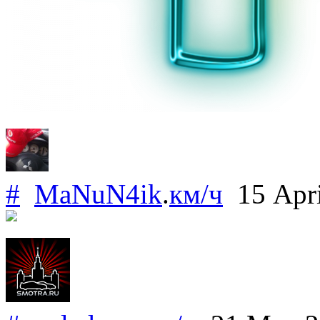
#
MaNuN4ik
.
км/ч
15 Apr