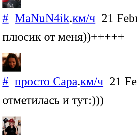
#
MaNuN4ik
.
км/ч
21 Feb
плюсик от меня))+++++
#
просто Сара
.
км/ч
21 Fe
отметилась и тут:)))