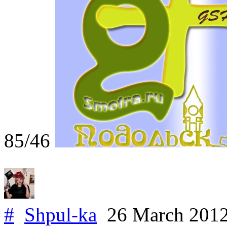
85/46
#
Shpul-ka
26 March 201