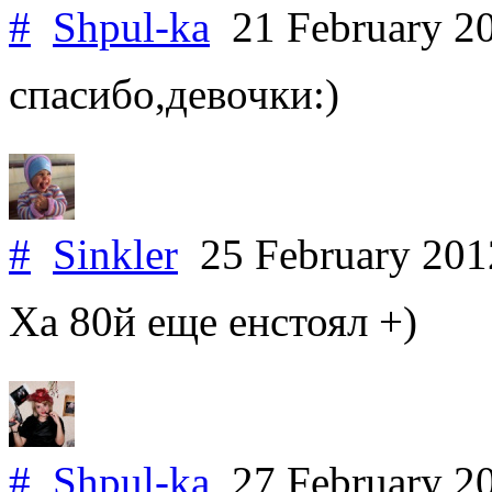
#
Shpul-ka
21 February 2
спасибо,девочки:)
#
Sinkler
25 February 20
Ха 80й еще енстоял +)
#
Shpul-ka
27 February 2