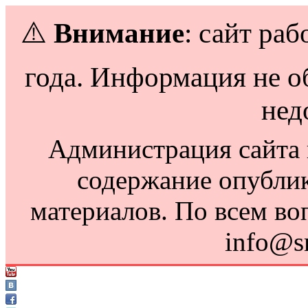
⚠️
Внимание
: сайт раб
года. Информация не о
нед
Администрация сайта н
содержание опубли
материалов. По всем во
info@s