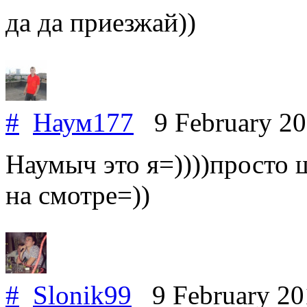
да да приезжай))
#
Наум177
9 February 2
Наумыч это я=))))просто 
на смотре=))
#
Slonik99
9 February 2