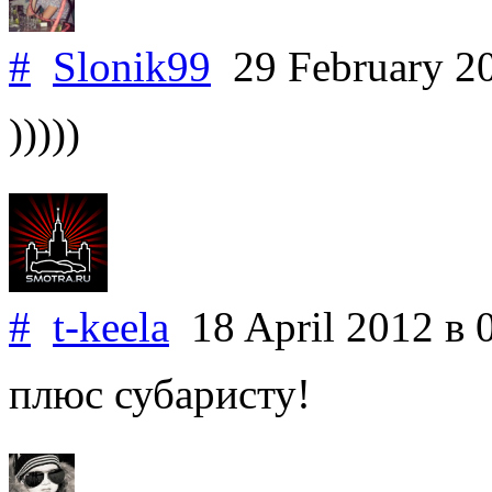
#
Slonik99
29 February 2
)))))
#
t-keela
18 April 2012
в 
плюс субаристу!