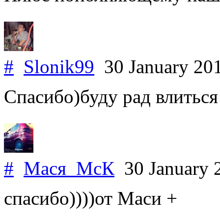
#
Slonik99
30 January 20
Спасибо)буду рад влить
#
Мася_МсК
30 January 
спасибо))))от Маси +