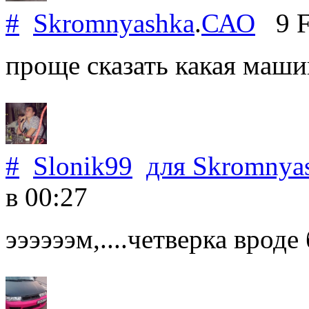
#
Skromnyashka
.
САО
9 F
проще сказать какая маши
#
Slonik99
для
Skromnya
в 00:27
ээээээм,....четверка вроде