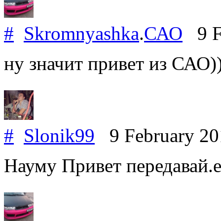
#
Skromnyashka
.
САО
9 F
ну значит привет из САО))
#
Slonik99
9 February 2
Науму Привет передавай.е