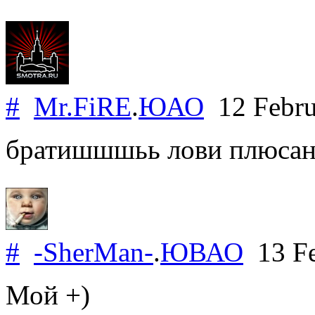
#
Mr.FiRE
.
ЮАО
12 Febru
братишшшьь лови плюсаныч
#
-ShеrMan-
.
ЮВАО
13 Fe
Мой +)