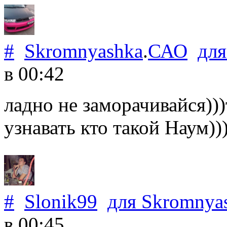
#
Skromnyashka
.
САО
дл
в 00:42
ладно не заморачивайся)))
узнавать кто такой Наум)))
#
Slonik99
для
Skromnya
в 00:45