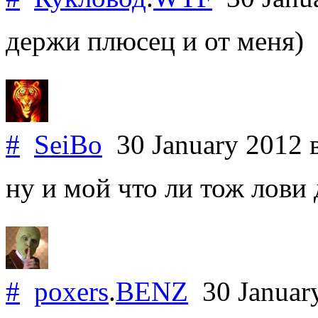
держи плюсец и от меня)
#
SeiBo
30 January 2012
ну и мой что ли тож лови д
#
poxers
.
BENZ
30 Januar