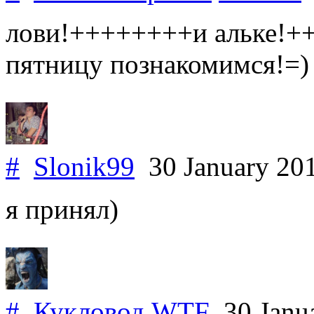
лови!++++++++и альке!++
пятницу познакомимся!=)
#
Slonik99
30 January 20
я принял)
#
Кукловод
.
WTF
30 Janu