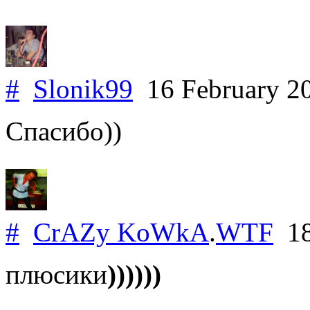
#
Slonik99
16 February 2
Спасибо))
#
CrAZy KoWkA
.
WTF
18
плюсики
))))))