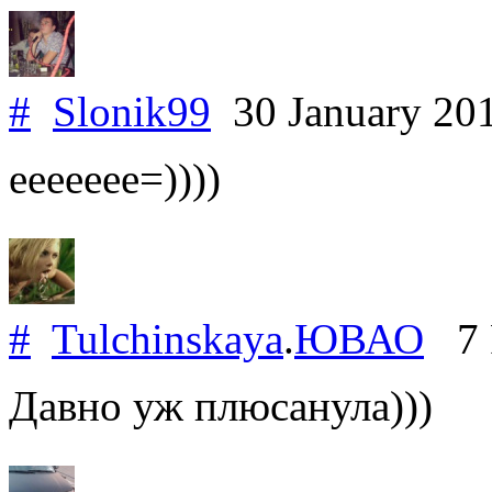
#
Slonik99
30 January 20
еееееее=))))
#
Tulchinskaya
.
ЮВАО
7 F
Давно уж плюсанула)))