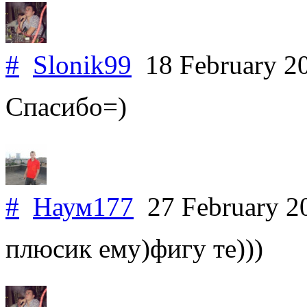
#
Slonik99
18 February 2
Спасибо=)
#
Наум177
27 February 
плюсик ему)фигу те)))