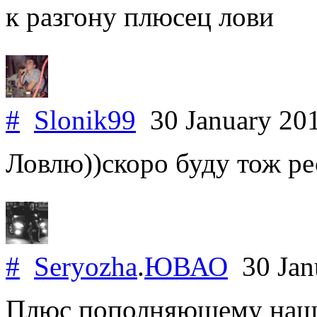
к разгону плюсец лови
#
Slonik99
30 January 20
Ловлю))скоро буду тож ре
#
Seryozha
.
ЮВАО
30 Jan
Плюс пополняющему наши