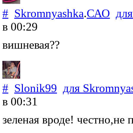
#
Skromnyashka
.
САО
дл
в 00:29
вишневая??
#
Slonik99
для
Skromnya
в 00:31
зеленая вроде! честно,не 