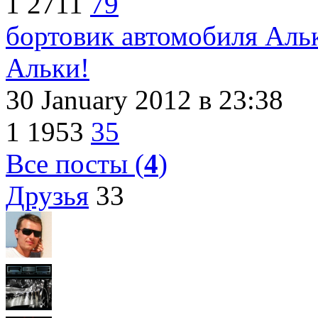
1
2711
79
бортовик автомобиля Аль
Альки!
30 January 2012
в 23:38
1
1953
35
Все посты (
4
)
Друзья
33