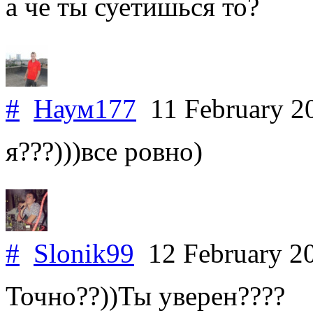
а че ты суетишься то?
#
Наум177
11 February 2
я???)))все ровно)
#
Slonik99
12 February 2
Точно??))Ты уверен????