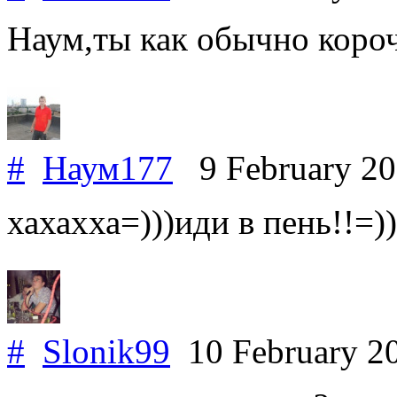
Наум,ты как обычно короч
#
Наум177
9 February 2
хахахха=)))иди в пень!!=))
#
Slonik99
10 February 2