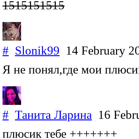
1515151515
#
Slonik99
14 February 2
Я не понял,где мои плюси
#
Танита Ларина
16 Febr
плюсик тебе +++++++