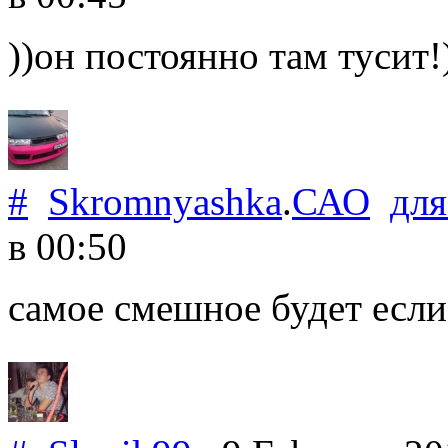
))он постоянно там тусит!
#
Skromnyashka
.
САО
дл
в 00:50
самое смешное будет если 