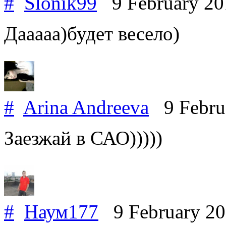
#
Slonik99
9 February 2
Дааааа)будет весело)
#
Arina Andreeva
9 Febru
Заезжай в САО)))))
#
Наум177
9 February 2