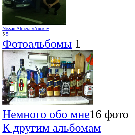
Nissan Almera «Алька»
5
5
Фотоальбомы
1
Немного обо мне
16 фото
К другим альбомам