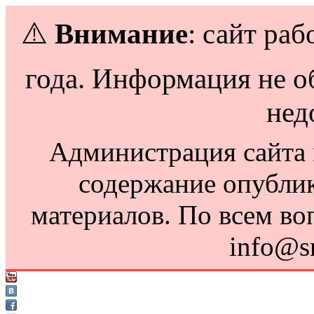
⚠️
Внимание
: сайт раб
года. Информация не о
нед
Администрация сайта н
содержание опубли
материалов. По всем во
info@s