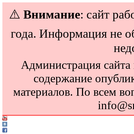
⚠️
Внимание
: сайт раб
года. Информация не о
нед
Администрация сайта н
содержание опубли
материалов. По всем во
info@s