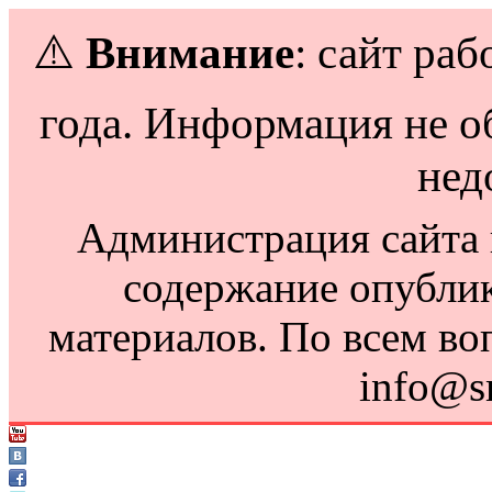
⚠️
Внимание
: сайт раб
года. Информация не о
нед
Администрация сайта н
содержание опубли
материалов. По всем во
info@s