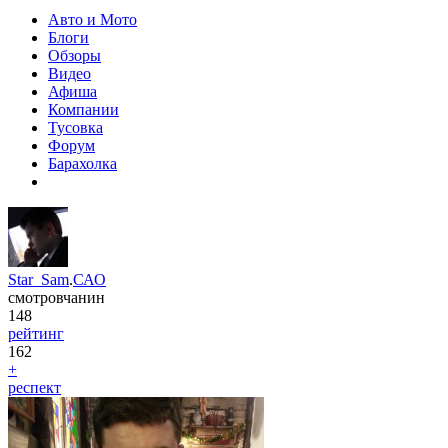
Авто и Мото
Блоги
Обзоры
Видео
Афиша
Компании
Тусовка
Форум
Барахолка
Star_Sam
.
САО
смотровчанин
148
рейтинг
162
+
респект