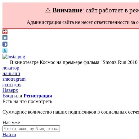
⚠️
Внимание
: сайт работает в р
Администрация сайта не несет ответственности за 
—
В кинотеатре Космос на премьере фильма "Smotra Run 2010"
локатор
наш апп
smotragram
фото дня
Наверх
Вход
или
Регистрация
Есть на что посмотреть
Суммарное количество наших подписчиков в социальных сетя
Нас уже
Найти