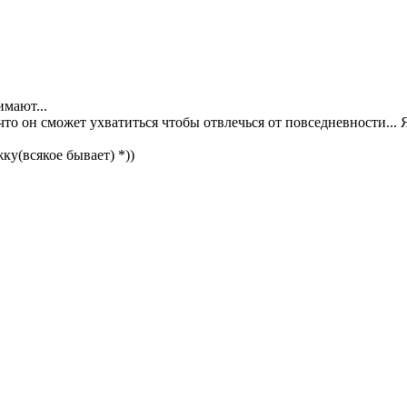
имают...
 что он сможет ухватиться чтобы отвлечься от повседневности..
у(всякое бывает) *))