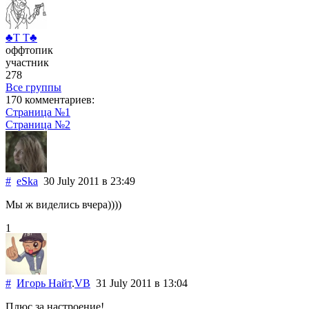
♣T T♣
оффтопик
участник
278
Все группы
170 комментариев:
Страница №1
Страница №2
#
eSka
30 July 2011
в 23:49
Мы ж виделись вчера))))
1
#
Игорь Найт
.
VB
31 July 2011
в 13:04
Плюс за настроение!