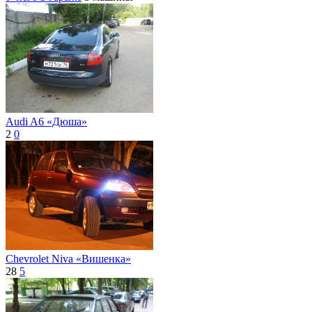
Audi A6 «Дюша»
2
0
Chevrolet Niva «Вишенка»
28
5