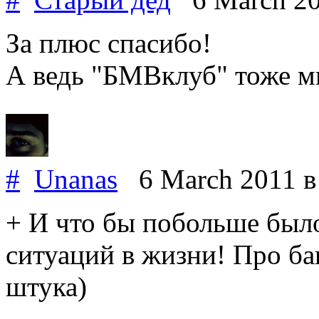
За плюс спасибо!
А ведь "БМВклуб" тоже мн
#
Unanas
6 March 2011
в
+ И что бы побольше был
ситуаций в жизни! Про б
штука)