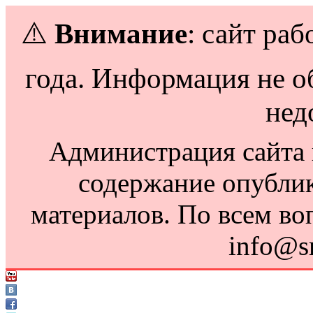
⚠️
Внимание
: сайт раб
года. Информация не о
нед
Администрация сайта н
содержание опубли
материалов. По всем во
info@s