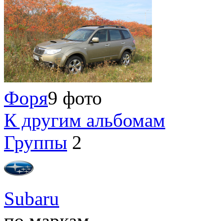
Форя
9 фото
К другим альбомам
Группы
2
Subaru
по маркам