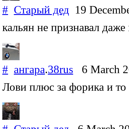
#
Старый дед
19 Decembe
кальян не признавал даже 
#
ангара
.
38rus
6 March 
Лови плюс за форика и то 
#
Старый дед
6 March 2