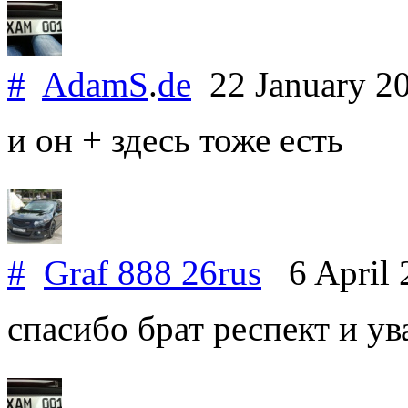
#
AdamS
.
de
22 January 2
и он + здесь тоже есть
#
Graf 888 26rus
6 April 
спасибо брат респект и у