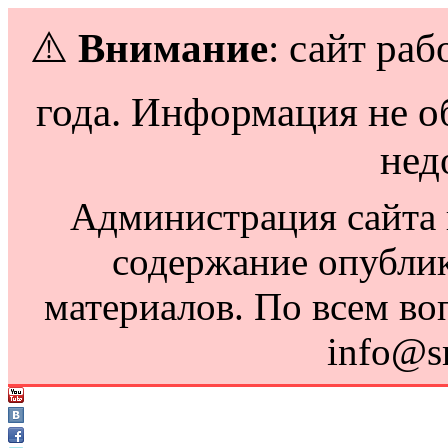
⚠️
Внимание
: сайт раб
года. Информация не о
нед
Администрация сайта н
содержание опубли
материалов. По всем во
info@s