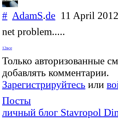
#
AdamS
.
de
11 April 201
net problem.....
1
2
все
Только авторизованные с
добавлять комментарии.
Зарегистрируйтесь
или
во
Посты
личный блог Stavropol Di