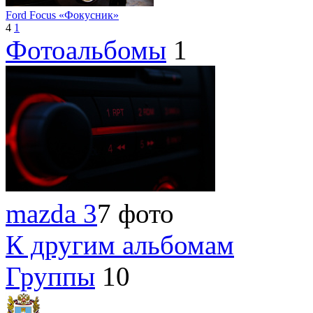
Ford Focus «Фокусник»
4
1
Фотоальбомы
1
mazda 3
7 фото
К другим альбомам
Группы
10