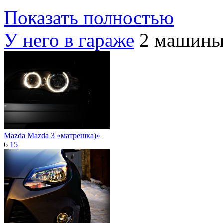
Показать полностью
У него в гараже
2 машин
Mazda Mazda 3 «матрешка)»
6
15