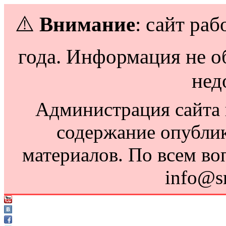
⚠️
Внимание
: сайт раб
года. Информация не о
нед
Администрация сайта н
содержание опубли
материалов. По всем во
info@s