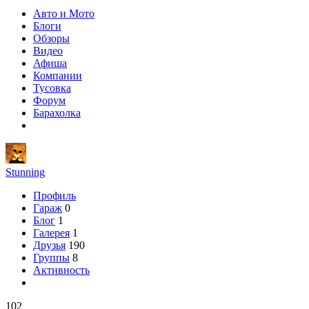
Авто и Мото
Блоги
Обзоры
Видео
Афиша
Компании
Тусовка
Форум
Барахолка
Stunning
Профиль
Гараж
0
Блог
1
Галерея
1
Друзья
190
Группы
8
Активность
102